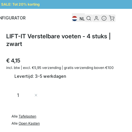
SALE: Tot 20% korting
NFIGURATOR
NL
Configurator
LIFT-IT Verstelbare voeten - 4 stuks |
zwart
€ 4,15
incl. btw | excl. €5,95 verzending | gratis verzending boven €100
Levertijd: 3-5 werkdagen
Aantal
In Winkelwagen
Alle
Tafelpoten
Alle
Open Kasten