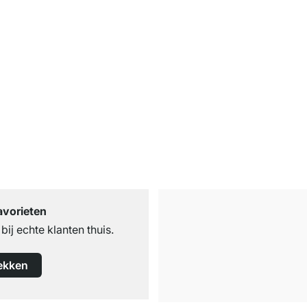
avorieten
ij echte klanten thuis.
ekken