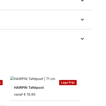
s
Lage Prijs
HAIRPIN Tafelpoot
m
vanaf
€ 19,90