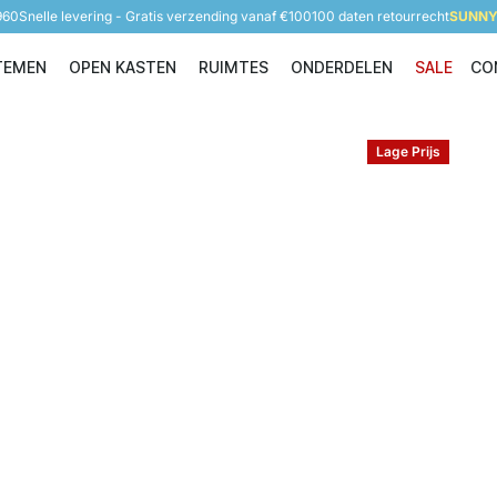
960
Snelle levering - Gratis verzending vanaf €100
100 daten retourrecht
SUNNY 
TEMEN
OPEN KASTEN
RUIMTES
ONDERDELEN
SALE
CO
Opbergsystemen
Open Kasten
Ruimtes
Onderdelen
Lage Prijs