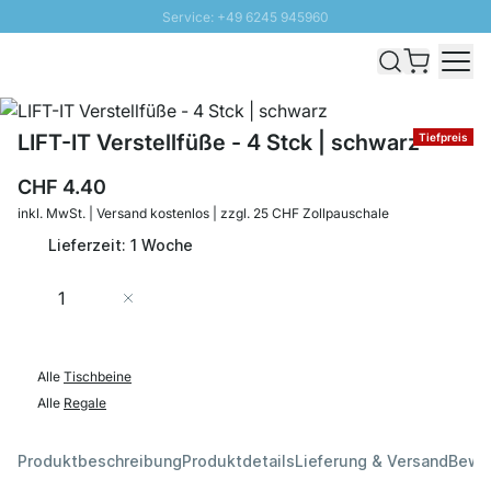
Service: +49 6245 945960
Direkt zum Inhalt
Versand & Zoll gratis ab 300 CHF
100 Tage Rückgaberecht
SUNNY SALE: Bis zu 20% Rabatt
LIFT-IT Verstellfüße - 4 Stck | schwarz
Tiefpreis
CHF 4.40
inkl. MwSt. | Versand kostenlos | zzgl. 25 CHF Zollpauschale
Lieferzeit: 1 Woche
Menge
In den Warenkorb
Alle
Tischbeine
Alle
Regale
Produktbeschreibung
Produktdetails
Lieferung & Versand
Bewe