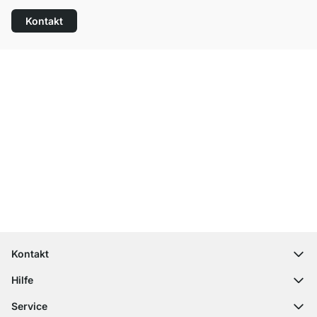
Kontakt
Top Kundenservice
Versand & Zoll gratis ab 300 CHF
100 Tage Rückgaberecht
Kontakt
contact@regalraum.com
Hilfe
+49 6245 945960
(Mo.‑Fr. 8 ‑ 17 Uhr)
Häufige Fragen
Service
Kontaktformular