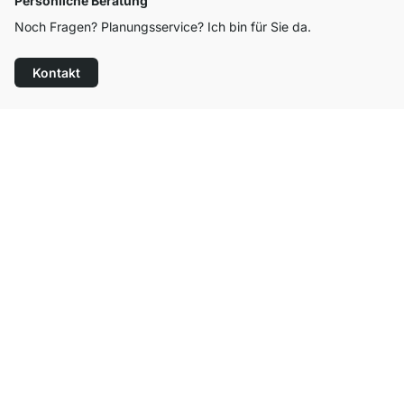
Persönliche Beratung
Noch Fragen? Planungsservice? Ich bin für Sie da.
Kontakt
Top Kundenservice
Versand & Zoll gratis ab 300 CHF
100 Tage Rückgaberecht
Kontakt
contact@regalraum.com
Hilfe
+49 6245 945960
(Mo.‑Fr. 8 ‑ 17 Uhr)
Häufige Fragen