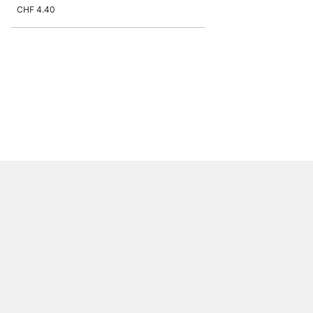
CHF 4.40
PLIX Tischbeine eckig
ab
CHF 6.60