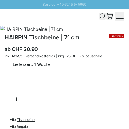
Service: +49 6245 945960
Direkt zum Inhalt
Versand & Zoll gratis ab 300 CHF
100 Tage Rückgaberecht
SUNNY SALE: Bis zu 20% Rabatt
HAIRPIN Tischbeine | 71 cm
Tiefpreis
ab
CHF 20.90
inkl. MwSt. | Versand kostenlos | zzgl. 25 CHF Zollpauschale
Lieferzeit: 1 Woche
Menge
In den Warenkorb
Alle
Tischbeine
Alle
Regale