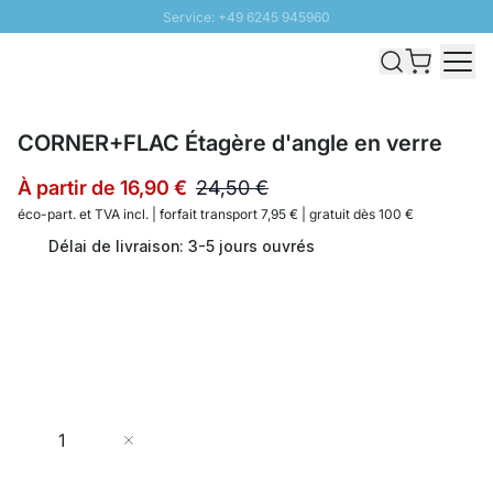
Service: +49 6245 945960
Aller au contenu
Livraison rapide - Livraison gratuite dès 100€
Retour 100 jours
PROMO SOLEIL: Jusqu'à 20% de remise
CORNER+FLAC Étagère d'angle en verre
À partir de
16,90 €
24,50 €
éco-part. et
TVA incl. | forfait transport 7,95 € | gratuit dès 100 €
Délai de livraison: 3-5 jours ouvrés
Quantité
Ajouter au panier