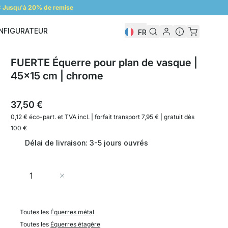
 Jusqu'à 20% de remise
NFIGURATEUR
FR
Configurateur
FUERTE Équerre pour plan de vasque |
45x15 cm | chrome
37,50 €
0,12 € éco-part. et
TVA incl. | forfait transport 7,95 € | gratuit dès
100 €
Délai de livraison: 3-5 jours ouvrés
Quantité
Ajouter au panier
Toutes les
Équerres métal
Toutes les
Équerres étagère