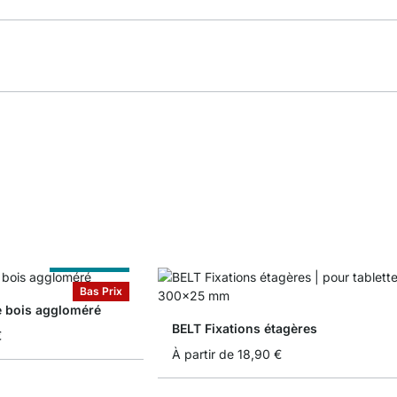
Sur Measure
Bas Prix
e bois aggloméré
BELT Fixations étagères
€
À partir de
18,90 €