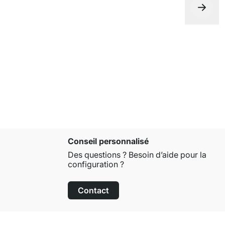
JIB Équerr
À partir de
Conseil personnalisé
Des questions ? Besoin d’aide pour la
configuration ?
Contact