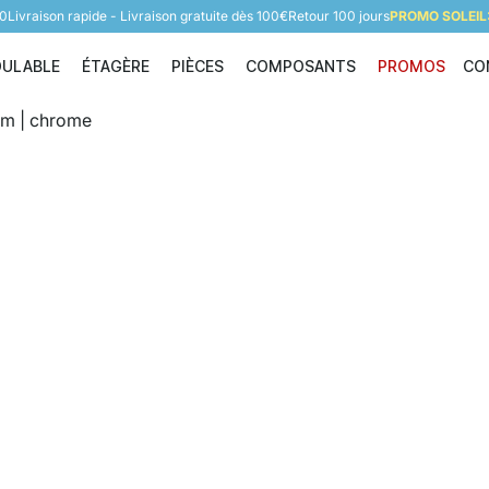
60
Livraison rapide - Livraison gratuite dès 100€
Retour 100 jours
PROMO SOLEIL:
DULABLE
ÉTAGÈRE
PIÈCES
COMPOSANTS
PROMOS
CO
Étagère modulable
Étagère
Pièces
Composants