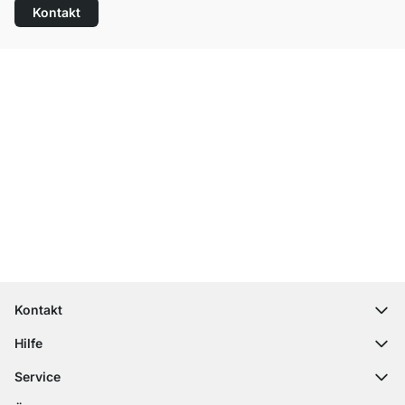
Kontakt
Top Kundenservice
Kostenloser Versand
100 Tage Rückgaberecht
Kontakt
contact@regalraum.com
Hilfe
+49 6245 945960
(Mo.‑Fr. 8 ‑ 17 Uhr)
Häufige Fragen
Service
Kontaktformular
Montageanleitungen
Regalplaner