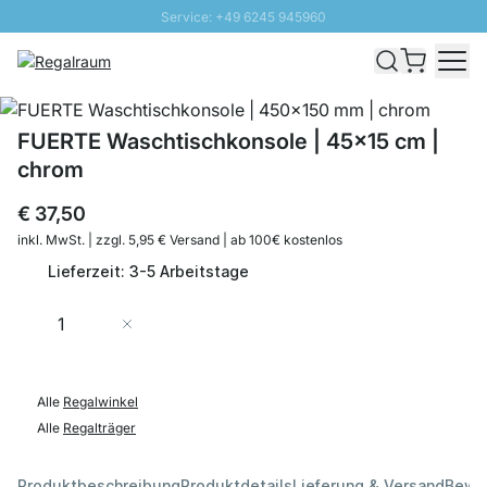
Service: +49 6245 945960
Direkt zum Inhalt
Schnelle Lieferung - Gratis Versand ab 100€
100 Tage Rückgabe
SUNNY SALE: Bis zu 20% Rabatt
FUERTE Waschtischkonsole | 45x15 cm |
chrom
€ 37,50
inkl. MwSt. | zzgl. 5,95 € Versand | ab 100€ kostenlos
Lieferzeit: 3-5 Arbeitstage
Menge
In den Warenkorb
Alle
Regalwinkel
Alle
Regalträger
Produktbeschreibung
Produktdetails
Lieferung & Versand
Bewe