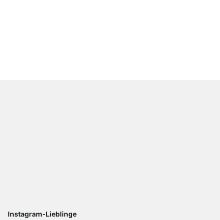
WALK-IN Regalböden
ab
€ 11,90
Instagram-Lieblinge