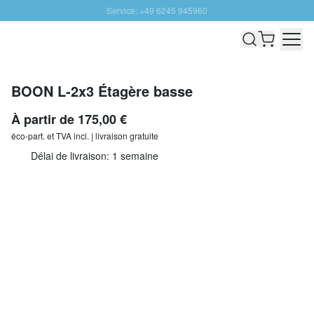
Service: +49 6245 945960
Aller au contenu
Livraison rapide - Livraison gratuite dès 100€
Retour 100 jours
PROMO SOLEIL: Jusqu'à 20% de remise
BOON L-2x3 Étagère basse
À partir de
175,00 €
éco-part. et
TVA incl. | livraison gratuite
Délai de livraison: 1 semaine
Adapter l'étagère
Quantité