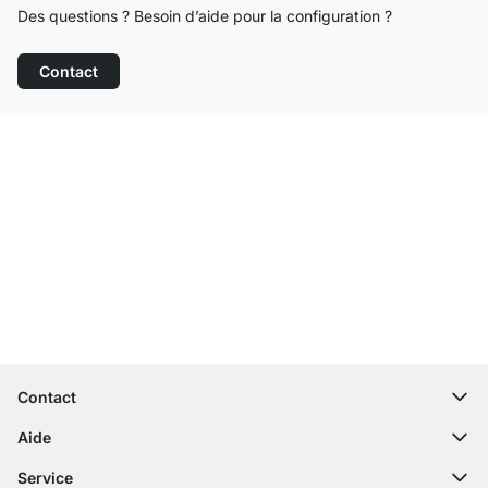
Des questions ? Besoin d’aide pour la configuration ?
Contact
Service clientèle compétent
Livraison gratuite
Droit de retour de 100 jours
Contact
contact@regalraum.com
Aide
+49 6245 945960
(Lun - Ven 8h ‑ 17h)
Questions fréquentes
Service
Formulaire de contact