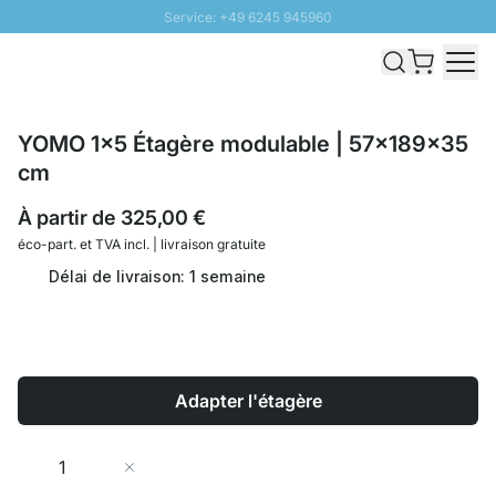
Service: +49 6245 945960
Aller au contenu
Livraison rapide - Livraison gratuite dès 100€
Retour 100 jours
PROMO SOLEIL: Jusqu'à 20% de remise
YOMO 1x5 Étagère modulable | 57x189x35
cm
À partir de
325,00 €
éco-part. et
TVA incl. | livraison gratuite
Délai de livraison: 1 semaine
Adapter l'étagère
Quantité
Ajouter au panier