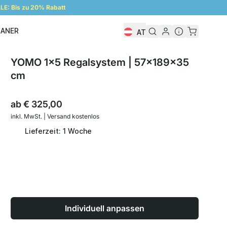
E: Bis zu 20% Rabatt
LANER
AT
Regalplaner
YOMO 1x5 Regalsystem | 57x189x35
cm
ab
€ 325,00
inkl. MwSt. | Versand kostenlos
Lieferzeit: 1 Woche
Individuell anpassen