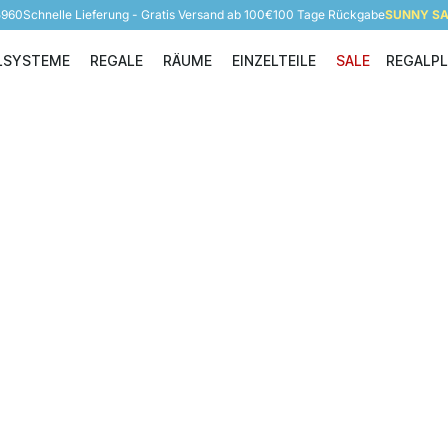
5960
Schnelle Lieferung - Gratis Versand ab 100€
100 Tage Rückgabe
SUNNY SAL
LSYSTEME
REGALE
RÄUME
EINZELTEILE
SALE
REGALP
Regalsysteme
Regale
Räume
Einzelteile