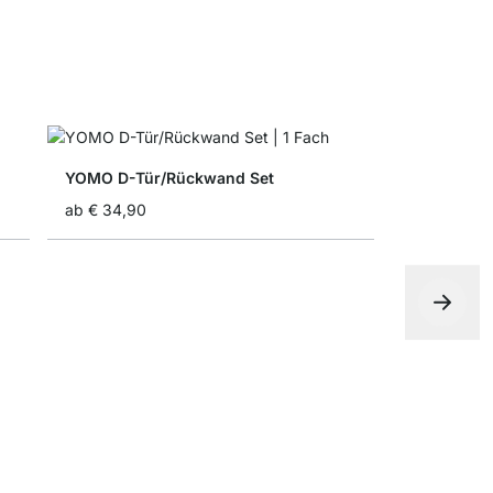
YOMO D-Tür/Rückwand Set
ab
€ 34,90
YOMO B-R
ab
€ 18,90