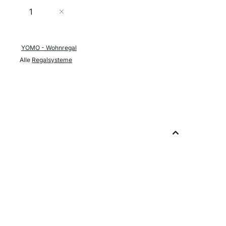
Menge
In den Warenkorb
YOMO - Wohnregal
Alle
Regalsysteme