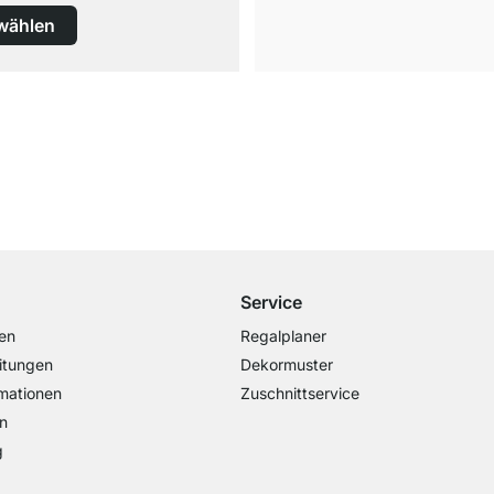
wählen
Kostenloser Versand
ab 100€ Bestellwert
Service
en
Regalplaner
itungen
Dekormuster
mationen
Zuschnittservice
n
g