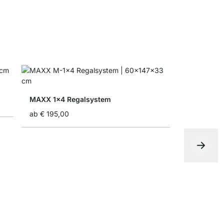
MAXX 1x4 Regalsystem
ab
€ 195,00
MAXX 4x3 
ab
€ 479,0