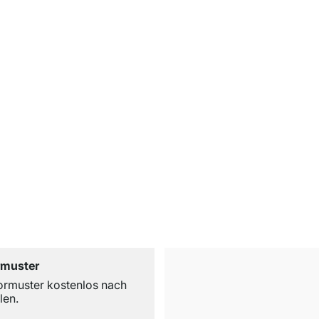
rmuster
ormuster kostenlos nach
len.