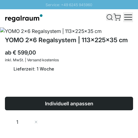
Service: +49 6245 945960
Direkt zum Inhalt
Schnelle Lieferung - Gratis Versand ab 100€
100 Tage Rückgabe
SUNNY SALE: Bis zu 20% Rabatt
YOMO 2x6 Regalsystem | 113x225x35 cm
ab
€ 599,00
inkl. MwSt. | Versand kostenlos
Lieferzeit: 1 Woche
Individuell anpassen
Menge
In den Warenkorb