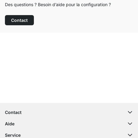
Des questions ? Besoin d’aide pour la configuration ?
Contact
Service clientèle compétent
Livraison gratuite
Droit de retour de 100 jours
Contact
contact@regalraum.com
Aide
+49 6245 945960
(Lun - Ven 8h ‑ 17h)
Questions fréquentes
Service
Formulaire de contact