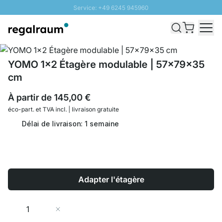
Service: +49 6245 945960
Aller au contenu
Livraison rapide - Livraison gratuite dès 100€
Retour 100 jours
PROMO SOLEIL: Jusqu'à 20% de remise
YOMO 1x2 Étagère modulable | 57x79x35
cm
À partir de
145,00 €
éco-part. et
TVA incl. | livraison gratuite
Délai de livraison: 1 semaine
Adapter l'étagère
Quantité
Ajouter au panier