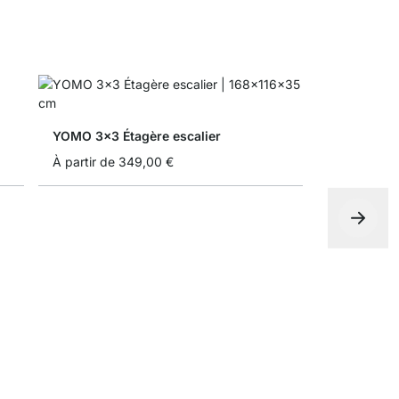
YOMO 3x3 Étagère escalier
À partir de
349,00 €
ON-WALL 2
À partir de