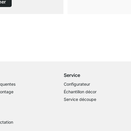
ner
Livraison gratuite
dès 100€ (valeur commande)
Service
équentes
Configurateur
montage
Échantillon décor
Service découpe
actation