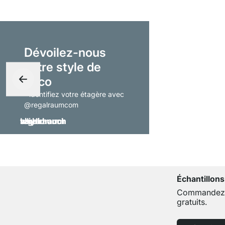
Dévoilez-nous
votre style de
déco
- identifiez votre étagère avec
@regalraumcom
Échantillons
Commandez j
gratuits.