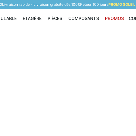
60
Livraison rapide - Livraison gratuite dès 100€
Retour 100 jours
PROMO SOLEIL:
DULABLE
ÉTAGÈRE
PIÈCES
COMPOSANTS
PROMOS
CO
Étagère modulable
Étagère
Pièces
Composants