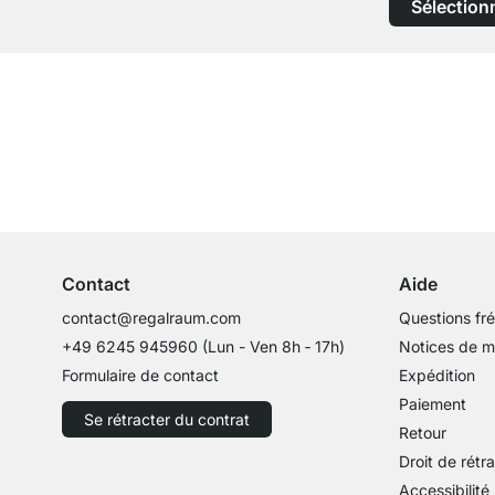
Sélection
Service clientèle compétent
Conseils d'experts
Contact
Aide
contact@regalraum.com
Questions fr
+49 6245 945960
(Lun - Ven 8h ‑ 17h)
Notices de 
Formulaire de contact
Expédition
Paiement
Se rétracter du contrat
Retour
Droit de rétr
Accessibilité