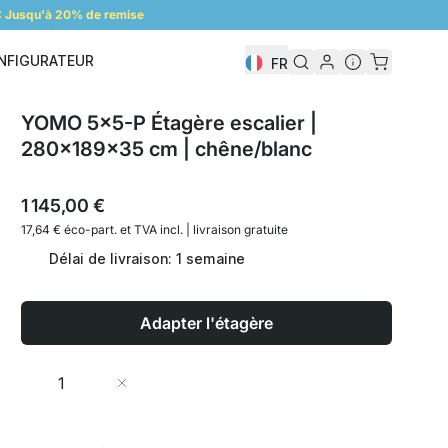
 Jusqu'à 20% de remise
NFIGURATEUR
FR
Configurateur
YOMO 5x5-P Étagère escalier |
280x189x35 cm | chêne/blanc
1 145,00 €
17,64 € éco-part. et
TVA incl. | livraison gratuite
Délai de livraison: 1 semaine
Adapter l'étagère
Quantité
Ajouter au panier