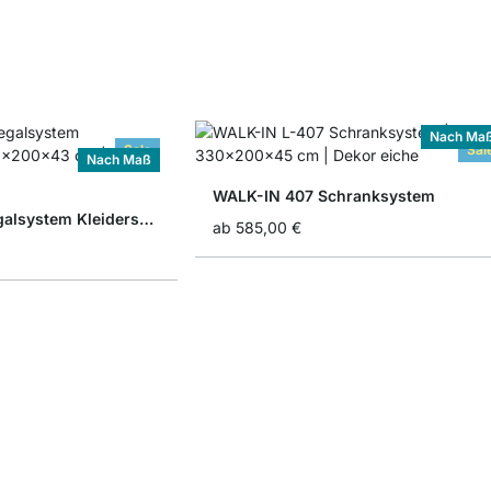
Nach Ma
Sale
Sal
Nach Maß
WALK-IN 407 Schranksystem
WALK-IN 303 Regalsystem Kleiderschrank
ab
585,00 €