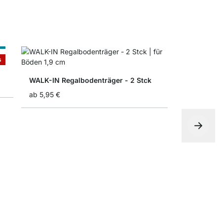
ß
s
WALK-IN Regalbodenträger - 2 Stck
ab
5,95 €
WALK-IN Sc
ab
16,50 €