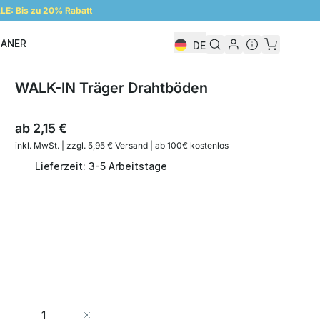
E: Bis zu 20% Rabatt
LANER
DE
Regalplaner
WALK-IN Träger Drahtböden
ab
2,15 €
inkl. MwSt. | zzgl. 5,95 € Versand | ab 100€ kostenlos
Lieferzeit: 3-5 Arbeitstage
Menge
In den Warenkorb