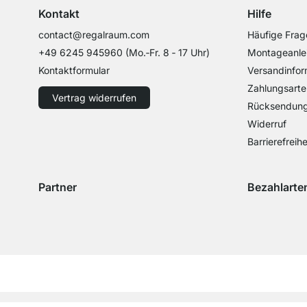
Kontakt
Hilfe
contact@regalraum.com
Häufige Frag
+49 6245 945960
(Mo.‑Fr. 8 ‑ 17 Uhr)
Montageanle
Kontaktformular
Versandinfor
Zahlungsarte
Vertrag widerrufen
Rücksendun
Widerruf
Barrierefreihe
Partner
Bezahlarte
Versand mit GLS
Versand mit Schenker
Zahlung mit 
Zahlu