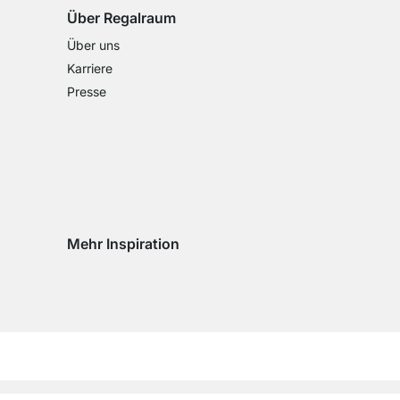
Über Regalraum
Über uns
Karriere
Presse
Mehr Inspiration
Social media Instagram
Social media Facebook
Social media Pinterest
Social media Youtube
eln
chseln
d wechseln