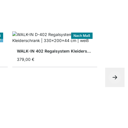
ß
Nach Maß
e
WALK-IN 402 Regalsystem Kleiderschrank
379,00 €
ab
279,00 