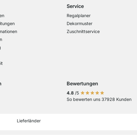
Service
en
Regalplaner
itungen
Dekormuster
mationen
Zuschnittservice
n
g
it
n
Bewertungen
Visa
ng mit Mastercard
Zahlung mit Paypal
Zahlung mit Sofort Kasse
Zahlung mit Vorkasse
4.8
/5
So bewerten uns 37928 Kunden
Aktuelles Lieferland
Lieferland wechseln
Lieferland wechseln
Lieferland wechseln
Lieferland wechseln
Lieferland wechseln
Lieferland wechseln
Lieferland wechs
Lieferland we
Lieferlan
Lieferländer