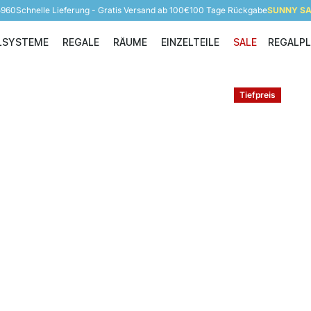
5960
Schnelle Lieferung - Gratis Versand ab 100€
100 Tage Rückgabe
SUNNY SAL
LSYSTEME
REGALE
RÄUME
EINZELTEILE
SALE
REGALP
Regalsysteme
Regale
Räume
Einzelteile
Tiefpreis