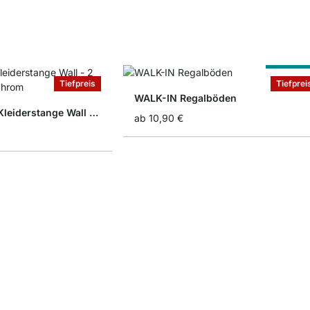
Nach Ma
Tiefpreis
Tiefprei
WALK-IN Regalböden
WALK-IN Träger Kleiderstange Wall - 2 Stck
ab
10,90 €