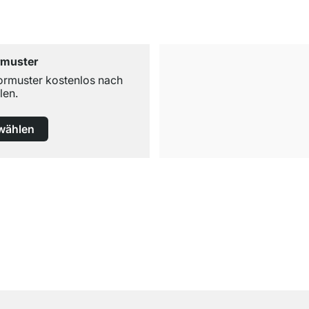
rmuster
ormuster kostenlos nach
len.
wählen
Kostenloser Versand
ab 100€ Bestellwert