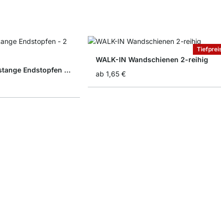
Tiefprei
WALK-IN Wandschienen 2-reihig
WALK-IN Kleiderstange Endstopfen - 2 Stck
ab
1,65 €