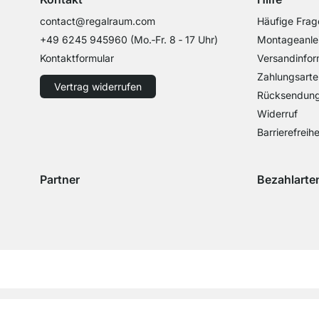
contact@regalraum.com
Häufige Frag
+49 6245 945960
(Mo.‑Fr. 8 ‑ 17 Uhr)
Montageanle
Kontaktformular
Versandinfor
Zahlungsarte
Vertrag widerrufen
Rücksendun
Widerruf
Barrierefreihe
Partner
Bezahlarte
Versand mit GLS
Versand mit Schenker
Zahlung mit 
Zahlu
©REGALRAUM 2026