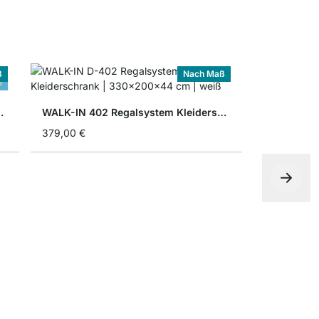
ß
Nach Maß
e
m Kleiderschrank
WALK-IN 402 Regalsystem Kleiderschrank
379,00 €
ab
279,00 