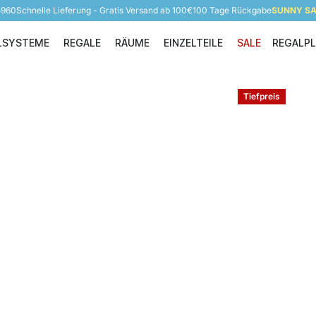
5960
Schnelle Lieferung - Gratis Versand ab 100€
100 Tage Rückgabe
SUNNY SAL
LSYSTEME
REGALE
RÄUME
EINZELTEILE
SALE
REGALP
Regalsysteme
Regale
Räume
Einzelteile
Tiefpreis