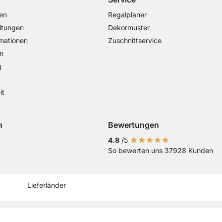
en
Regalplaner
itungen
Dekormuster
mationen
Zuschnittservice
n
g
it
n
Bewertungen
Visa
ng mit Mastercard
Zahlung mit Paypal
Zahlung mit Sofort Kasse
Zahlung mit Vorkasse
4.8
/5
So bewerten uns 37928 Kunden
Aktuelles Lieferland
Lieferland wechseln
Lieferland wechseln
Lieferland wechseln
Lieferland wechseln
Lieferland wechseln
Lieferland wechseln
Lieferland wechs
Lieferland we
Lieferlan
Lieferländer