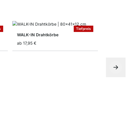
s
Tiefpreis
WALK-IN Drahtkörbe
ab
17,95 €
WALK-IN Kl
ab
2,95 €