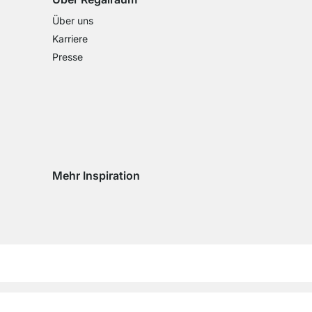
Über uns
Karriere
Presse
Mehr Inspiration
Social media Instagram
Social media Facebook
Social media Pinterest
Social media Youtube
eln
chseln
d wechseln
Impres­sum
AGB
Daten­schutz
Cookie Einstel­lungen