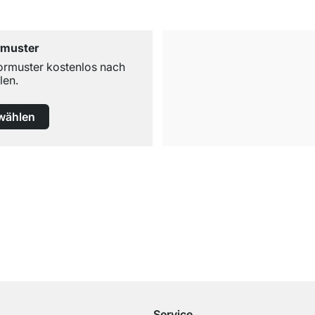
rmuster
ormuster kostenlos nach
len.
wählen
Kostenloser Versand
ab 100€ Bestellwert
Service