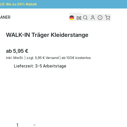
E: Bis zu 20% Rabatt
LANER
DE
Regalplaner
WALK-IN Träger Kleiderstange
ab
5,95 €
inkl. MwSt. | zzgl. 5,95 € Versand | ab 100€ kostenlos
Lieferzeit: 3-5 Arbeitstage
Menge
In den Warenkorb