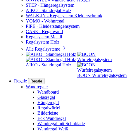
STEP - Hängeregalsystem
AIKO - Standregal Holz
WALK-IN - Regalsystem Kleiderschrank
YOMO - Wohnregal
PIPE - Kleiderstangensystem
CASE - Regalwand
Regalsystem Metall
Regalsystem Holz
Alle Regalsysteme
AIKO - Standregal Holz
BOON Würfelregalsystem
Regale
Regale
Wandregale
Wandboard
Glasregal
Hängeregal
Regalwürfel
Bilderleiste
Eck Wandregal
Wandregal mit Schublade
Wandregal Weiß