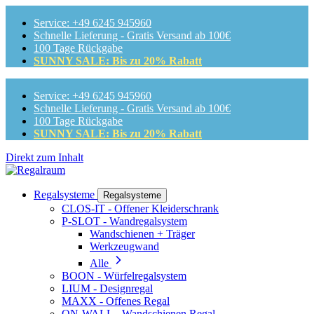
Service: +49 6245 945960
Schnelle Lieferung - Gratis Versand ab 100€
100 Tage Rückgabe
SUNNY SALE: Bis zu 20% Rabatt
Service: +49 6245 945960
Schnelle Lieferung - Gratis Versand ab 100€
100 Tage Rückgabe
SUNNY SALE: Bis zu 20% Rabatt
Direkt zum Inhalt
Regalsysteme
Regalsysteme
CLOS-IT - Offener Kleiderschrank
P-SLOT - Wandregalsystem
Wandschienen + Träger
Werkzeugwand
Alle
BOON - Würfelregalsystem
LIUM - Designregal
MAXX - Offenes Regal
ON-WALL - Wandschienen Regal