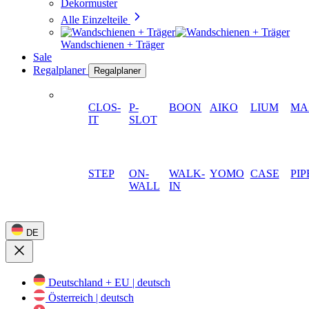
Dekormuster
Alle Einzelteile
Wandschienen + Träger
Sale
Regalplaner
Regalplaner
CLOS-
P-
BOON
AIKO
LIUM
MA
IT
SLOT
STEP
ON-
WALK-
YOMO
CASE
PIP
WALL
IN
DE
Deutschland + EU | deutsch
Österreich | deutsch