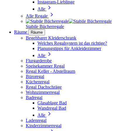
Instagram-Lieblinge
Alle
Alle Regale
Stabile Bücherregale
Räume
Räume
Begehbarer Kleiderschrank
Welches Regalsystem ist das richtige?
Planungstipps für Ankleidezimmer
Alle
Flurgarderobe
Speisekammer Regal
Regal Keller - Abstellraum
Büroregal
Küchenregal
Regal Dachschräge
Wohnzimmerregal
Badregal
Glasablage Bad
Wandregal Bad
Alle
Ladenregal
Kinderzimmerregal