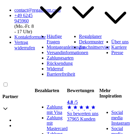
contact@regalraum.com
+49 6245
945960
(Mo.‑Fr. 8
‑ 17 Uhr)
Häufige
Regalplaner
Kontaktformular
Fragen
Dekormuster
Über uns
Vertrag
Montageanleitungen
Zuschnittservice
Karriere
widerrufen
Versandinformationen
Presse
Zahlungsarten
Rücksendung
Widerruf
Barrierefreiheit
Bezahlarten
Bewertungen
Mehr
Inspiration
Partner
4.8
/5
Zahlung
mit Visa
Social
So bewerten uns
Zahlung
media
37965 Kunden
Versand mit GLS
mit
Instagram
Versand mit Schenker
Mastercard
Social
Zahlung
media