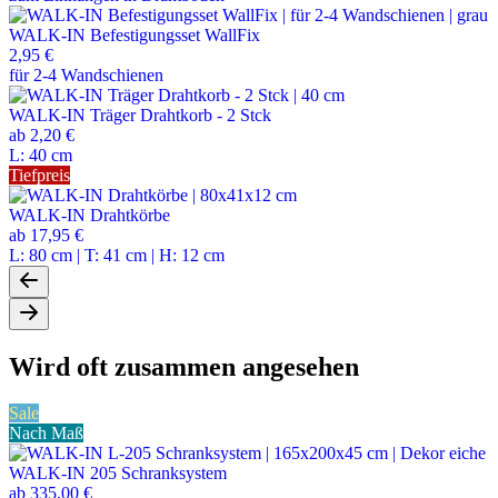
WALK-IN Befestigungsset WallFix
2,95 €
für 2-4 Wandschienen
WALK-IN Träger Drahtkorb - 2 Stck
ab
2,20 €
L: 40 cm
Tiefpreis
WALK-IN Drahtkörbe
ab
17,95 €
L: 80 cm | T: 41 cm | H: 12 cm
Wird oft zusammen angesehen
Sale
Nach Maß
WALK-IN 205 Schranksystem
ab
335,00 €