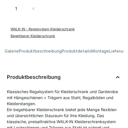
Menge
In den Warenkorb
WALK-IN - Regalsystem Kleiderschrank
Begehbarer Kleiderschrank
Galerie
Produktbeschreibung
Produktdetails
Montage
Lieferung
Produktbeschreibung
Klassisches Regalsystem für Kleiderschrank und Garderobe
mit Hängeschienen + Trägern aus Stahl, Regalböden und
Kleiderstangen.
Ein begehbarer Kleiderschrank bietet jede Menge flexiblen
und übersichtlichen Stauraum für Ihre Kleidung. Das
klassische, preisattraktive WALK-IN Kleiderschranksystem
mit Lochschienen und Trägern aus Stahl ist schnell und