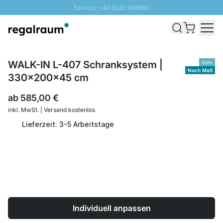
Service: +49 6245 945960
Direkt zum Inhalt
Schnelle Lieferung - Gratis Versand ab 100€
100 Tage Rückgabe
SUNNY SALE: Bis zu 20% Rabatt
WALK-IN L-407 Schranksystem |
Sale
Nach Maß
330x200x45 cm
ab
585,00 €
inkl. MwSt. | Versand kostenlos
Lieferzeit: 3-5 Arbeitstage
Individuell anpassen