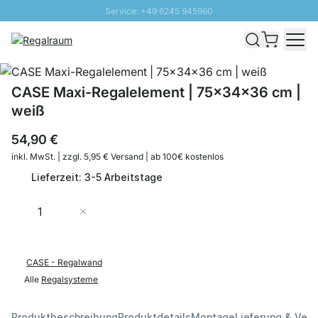
Service: +49 6245 945960
Direkt zum Inhalt
Schnelle Lieferung - Gratis Versand ab 100€
100 Tage Rückgabe
SUNNY SALE: Bis zu 20% Rabatt
CASE Maxi-Regalelement | 75x34x36 cm |
weiß
54,90 €
inkl. MwSt. | zzgl. 5,95 € Versand | ab 100€ kostenlos
Lieferzeit: 3-5 Arbeitstage
Menge
In den Warenkorb
CASE - Regalwand
Alle
Regalsysteme
Produktbeschreibung
Produktdetails
Montage
Lieferung & Ver