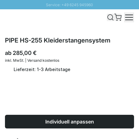
Service: +49 6245 945960
Direkt zum Inhalt
Schnelle Lieferung - Gratis Versand ab 100€
100 Tage Rückgabe
SUNNY SALE: Bis zu 20% Rabatt
PIPE HS-255 Kleiderstangensystem
ab
285,00 €
inkl. MwSt. | Versand kostenlos
Lieferzeit: 1-3 Arbeitstage
Individuell anpassen
Menge