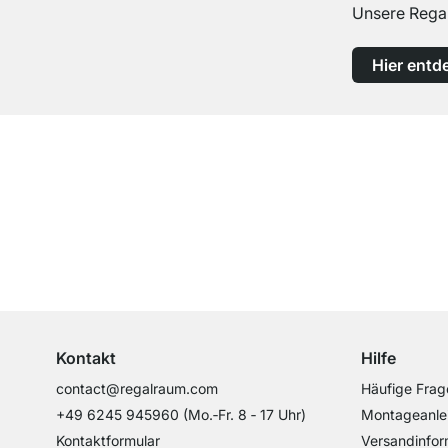
Unsere Regal
Hier entd
Top Kundenservice
Professionelle Beratung von Experten
Kontakt
Hilfe
contact@regalraum.com
Häufige Frag
+49 6245 945960
(Mo.‑Fr. 8 ‑ 17 Uhr)
Montageanle
Kontaktformular
Versandinfor