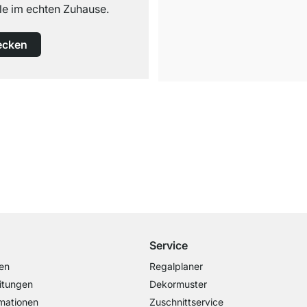
e im echten Zuhause.
ecken
Kostenloser Versand
ab 100€ Bestellwert
Service
en
Regalplaner
itungen
Dekormuster
mationen
Zuschnittservice