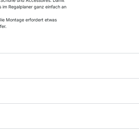
ür Schuhe und Accessoires. Damit
s im Regalplaner ganz einfach an
. Die Montage erfordert etwas
fer.