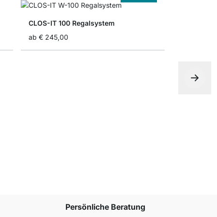
CLOS-IT 100 Regalsystem
ab
€ 245,00
MAXX 5x6 
ab
€ 1.059
Persönliche Beratung