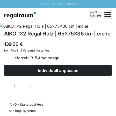
Service: +49 6245 945960
Direkt zum Inhalt
Schnelle Lieferung - Gratis Versand ab 100€
100 Tage Rückgabe
SUNNY SALE: Bis zu 20% Rabatt
AIKO 1x2 Regal Holz | 65x75x36 cm | eiche
139,00 €
inkl. MwSt. | Versand kostenlos
Lieferzeit: 3-5 Arbeitstage
Individuell anpassen
Menge
In den Warenkorb
AIKO - Standregal Holz
Alle
Regalsysteme