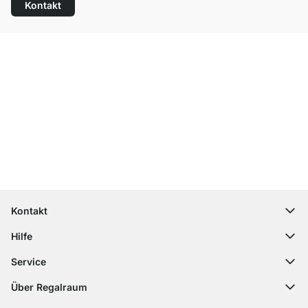
Kontakt
Top Kundenservice
Kostenloser Versand
100 Tage Rückgaberecht
Kontakt
contact@regalraum.com
Hilfe
+49 6245 945960
(Mo.‑Fr. 8 ‑ 17 Uhr)
Häufige Fragen
Service
Kontaktformular
Montageanleitungen
Regalplaner
Über Regalraum
Versandinformationen
Dekormuster
Über uns