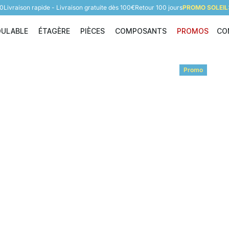
60
Livraison rapide - Livraison gratuite dès 100€
Retour 100 jours
PROMO SOLEIL:
DULABLE
ÉTAGÈRE
PIÈCES
COMPOSANTS
PROMOS
CO
Étagère modulable
Étagère
Pièces
Composants
Promo