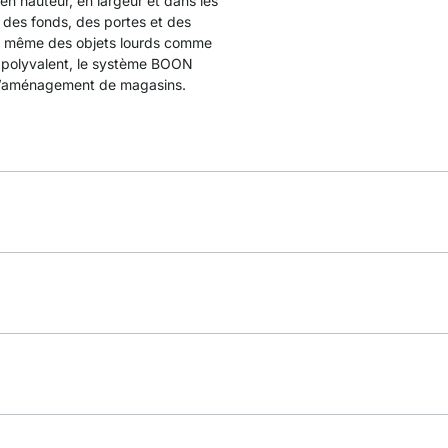
en hauteur, en largeur et dans les
 des fonds, des portes et des
er même des objets lourds comme
e polyvalent, le système BOON
r l’aménagement de magasins.