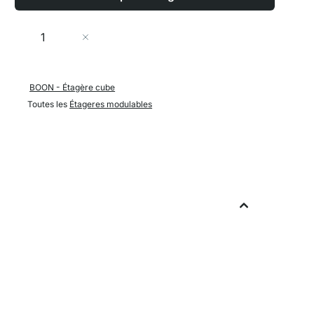
Quantité
Ajouter au panier
BOON - Étagère cube
Toutes les
Étageres modulables