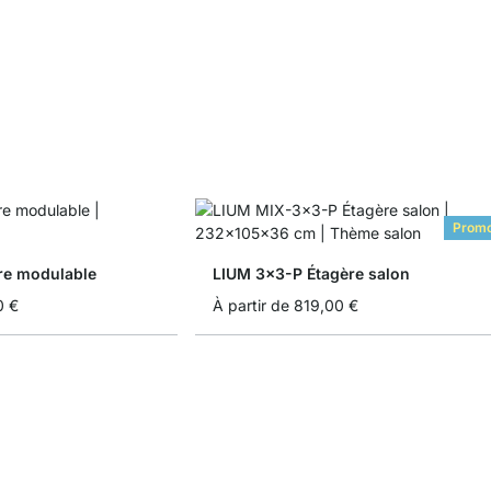
Prom
re modulable
LIUM 3x3-P Étagère salon
0 €
À partir de
819,00 €