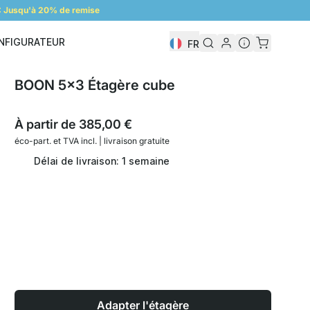
 Jusqu'à 20% de remise
NFIGURATEUR
FR
Configurateur
BOON 5x3 Étagère cube
À partir de
385,00 €
éco-part. et
TVA incl. | livraison gratuite
Délai de livraison: 1 semaine
Adapter l'étagère