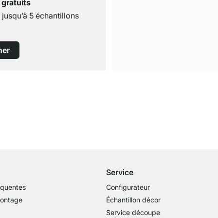
 gratuits
usqu’à 5 échantillons
ner
Livraison gratuite
dès 100€ (valeur commande)
Service
équentes
Configurateur
montage
Échantillon décor
Service découpe