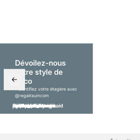
Dévoilez-nous
votre style de
déco
- identifiez votre étagère avec
@regalraumcom