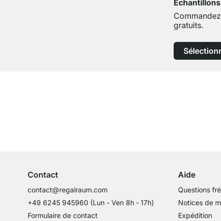
Échantillons
Commandez j
gratuits.
Sélection
Service clientèle compétent
Conseils d'experts
Contact
Aide
contact@regalraum.com
Questions fr
+49 6245 945960
(Lun - Ven 8h ‑ 17h)
Notices de 
Formulaire de contact
Expédition