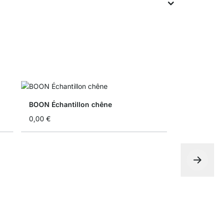
BOON Échantillon chêne
0,00 €
Boîte de r
À partir de