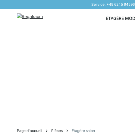
Service: +49 6245 9459
Aller au contenu
ÉTAGÈRE MO
Page d'accueil
Pièces
Étagère salon