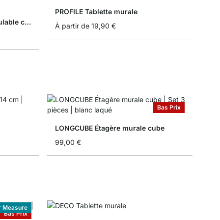
PROFILE Tablette murale
YOMO 3x1-P Buffet bas modulable cube
À partir de
19,90 €
Bas Prix
LONGCUBE Étagère murale cube
99,00 €
r Measure
Bas Prix