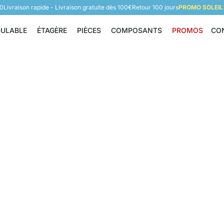
60
Livraison rapide - Livraison gratuite dès 100€
Retour 100 jours
PROMO SOLEIL:
DULABLE
ÉTAGÈRE
PIÈCES
COMPOSANTS
PROMOS
CO
Étagère modulable
Étagère
Pièces
Composants