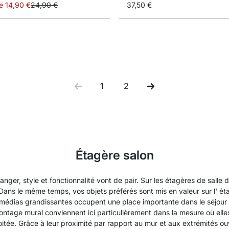
e
14,90 €
24,90 €
37,50 €
1
2
Vous lisez actuellement la page
Page
Étagère salon
er, style et fonctionnalité vont de pair. Sur les étagères de salle de 
. Dans le même temps, vos objets préférés sont mis en valeur sur l' ét
ultimédias grandissantes occupent une place importante dans le séjou
ntage mural conviennent ici particulièrement dans la mesure où ell
oitée. Grâce à leur proximité par rapport au mur et aux extrémités ou