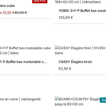
Bas Prix
gère cube
e
25,50 €
49,90 €
255,00 €
BOON 4x1-P Buffet bas modulable cube
CASSY Étagère tiroir
62,90 €
Su