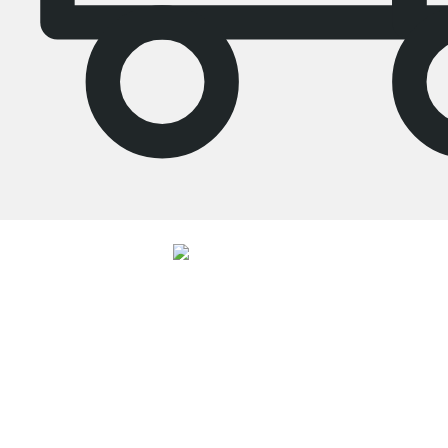
4.7
Nos produits de la catégorie Étagère salon ont été évalués par
26523
clients
avec une note moyenne de
4.7
étoiles sur
5
.
Vers les avis
Service clientèle compétent
Livraison gratuite