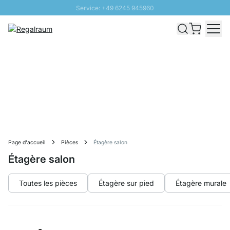
Service: +49 6245 945960
Aller au contenu
Livraison rapide - Livraison gratuite dès 100€
Retour 100 jours
PROMO SOLEIL: Jusqu'à 20% de remise
Page d'accueil
Pièces
Étagère salon
Étagère salon
Toutes les pièces
Étagère sur pied
Étagère murale