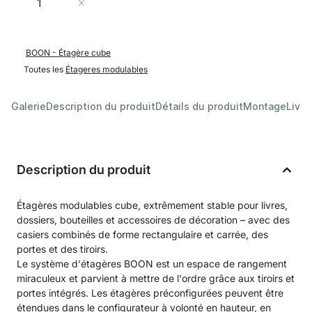
Ajouter au panier
BOON - Étagère cube
Toutes les
Étageres modulables
Galerie
Description du produit
Détails du produit
Montage
Livra
Description du produit
Étagères modulables cube, extrêmement stable pour livres,
dossiers, bouteilles et accessoires de décoration – avec des
casiers combinés de forme rectangulaire et carrée, des
portes et des tiroirs.
Le système d'étagères BOON est un espace de rangement
miraculeux et parvient à mettre de l'ordre grâce aux tiroirs et
portes intégrés. Les étagères préconfigurées peuvent être
étendues dans le configurateur à volonté en hauteur, en