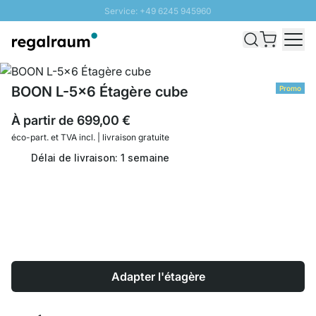
Service: +49 6245 945960
Aller au contenu
Livraison rapide - Livraison gratuite dès 100€
Retour 100 jours
PROMO SOLEIL: Jusqu'à 20% de remise
BOON L-5x6 Étagère cube
Promo
À partir de
699,00 €
éco-part. et
TVA incl. | livraison gratuite
Délai de livraison: 1 semaine
Adapter l'étagère
Quantité