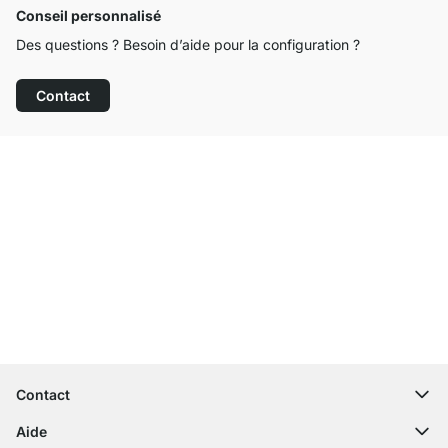
Conseil personnalisé
Des questions ? Besoin d’aide pour la configuration ?
Contact
Service clientèle compétent
Livraison gratuite
Droit de retour de 100 jours
Contact
contact@regalraum.com
Aide