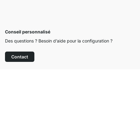
Conseil personnalisé
Des questions ? Besoin d’aide pour la configuration ?
Contact
Service clientèle compétent
Livraison gratuite
Droit de retour de 100 jours