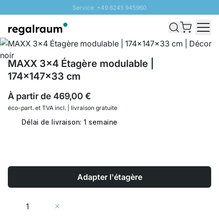
Service: +49 6245 945960
Aller au contenu
Livraison rapide - Livraison gratuite dès 100€
Retour 100 jours
PROMO SOLEIL: Jusqu'à 20% de remise
MAXX 3x4 Étagère modulable |
174x147x33 cm
À partir de
469,00 €
éco-part. et
TVA incl. | livraison gratuite
Délai de livraison: 1 semaine
Adapter l'étagère
Quantité
Ajouter au panier