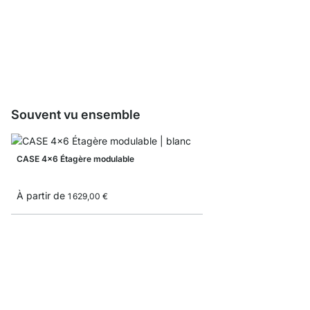
Boîte pliante
À partir de
8,3
5,10 €
Souvent vu ensemble
CASE 4x6 Étagère modulable
À partir de
1 629,00 €
MAXX 4x4 Étagère mo