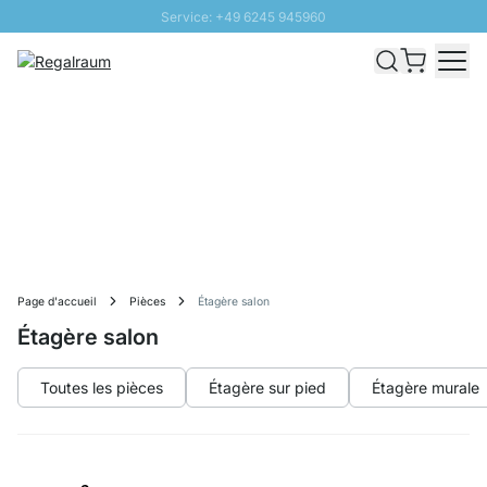
Service: +49 6245 945960
Aller au contenu
Livraison rapide - Livraison gratuite dès 100€
Retour 100 jours
PROMO SOLEIL: Jusqu'à 20% de remise
Page d'accueil
Pièces
Étagère salon
Étagère salon
Toutes les pièces
Étagère sur pied
Étagère murale