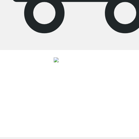
4.7
Nos produits de la catégorie Étagère salon ont été évalués par
26523
clients
avec une note moyenne de
4.7
étoiles sur
5
.
Vers les avis
Service clientèle compétent
Livraison gratuite
Droit de retour de 100 jours