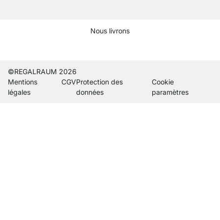
Nous livrons
Current country
Changer de pays de livraison
Changer de pays de livraison
Changer de pays de livraison
Changer de pays de livraison
Changer de pays de livraison
Changer de pays de livraiso
Changer de pays de liv
Changer de pays de 
Changer de pays
©REGALRAUM 2026
Mentions
CGV
Protection des
Cookie
légales
données
paramètres