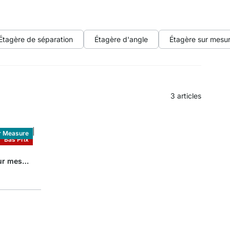
Étagère de séparation
Étagère d'angle
Étagère sur mesu
3
articles
r Measure
Bas Prix
BOARD+COUNTRY Étagère sur mesure