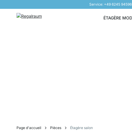
Service: +49 6245 9459
Aller au contenu
ÉTAGÈRE MO
Page d'accueil
Pièces
Étagère salon