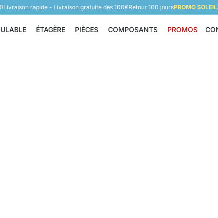
60
Livraison rapide - Livraison gratuite dès 100€
Retour 100 jours
PROMO SOLEIL:
DULABLE
ÉTAGÈRE
PIÈCES
COMPOSANTS
PROMOS
CO
Étagère modulable
Étagère
Pièces
Composants