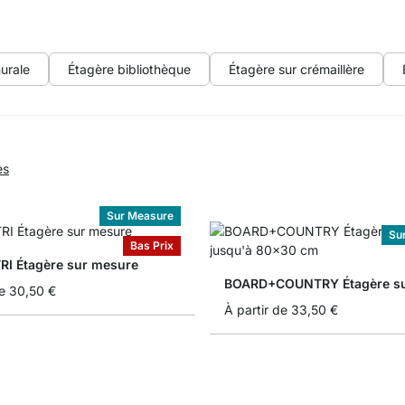
urale
Étagère bibliothèque
Étagère sur crémaillère
es
Sur Measure
Su
Bas Prix
I Étagère sur mesure
e
30,50 €
À partir de
33,50 €