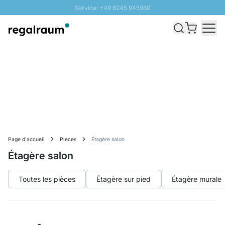
Service: +49 6245 945960
Aller au contenu
Livraison rapide - Livraison gratuite dès 100€
Retour 100 jours
PROMO SOLEIL: Jusqu'à 20% de remise
Page d'accueil
Pièces
Étagère salon
Étagère salon
Toutes les pièces
Étagère sur pied
Étagère murale