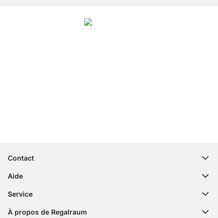
4.7
Nos produits de la catégorie Étagère salon ont été évalués par
26523
clients
avec une note moyenne de
4.7
étoiles sur
5
.
Vers les avis
Service clientèle compétent
Livraison gratuite
Droit de retour de 100 jours
Contact
contact@regalraum.com
Aide
+49 6245 945960
(Lun - Ven 8h ‑ 17h)
Questions fréquentes
Service
Formulaire de contact
Notices de montage
Configurateur
À propos de Regalraum
Expédition