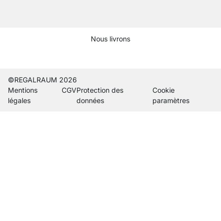
Nous livrons
Current country
Changer de pays de livraison
Changer de pays de livraison
Changer de pays de livraison
Changer de pays de livraison
Changer de pays de livraison
Changer de pays de livraiso
Changer de pays de liv
Changer de pays de 
Changer de pays
©REGALRAUM 2026
Mentions
CGV
Protection des
Cookie
légales
données
paramètres