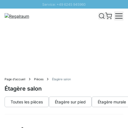
Service: +49 6245 945960
Aller au contenu
Livraison rapide - Livraison gratuite dès 100€
Retour 100 jours
PROMO SOLEIL: Jusqu'à 20% de remise
Page d'accueil
Pièces
Étagère salon
Étagère salon
Toutes les pièces
Étagère sur pied
Étagère murale