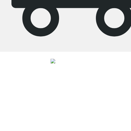
4.7
Nos produits de la catégorie Étagère salon ont été évalués par
26486
clients
avec une note moyenne de
4.7
étoiles sur
5
.
Vers les avis
Service clientèle compétent
Livraison gratuite
Droit de retour de 100 jours