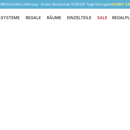
5960
Schnelle Lieferung - Gratis Versand ab 100€
100 Tage Rückgabe
SUNNY SAL
LSYSTEME
REGALE
RÄUME
EINZELTEILE
SALE
REGALP
Regalsysteme
Regale
Räume
Einzelteile