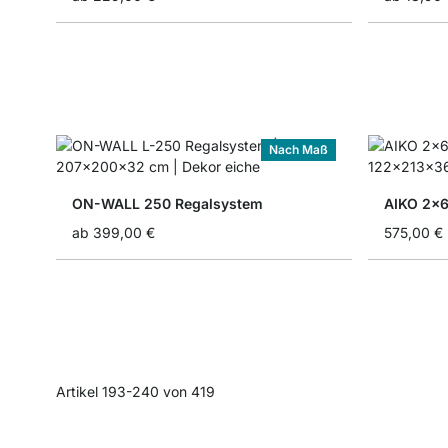
Nach Maß
ON-WALL 250 Regalsystem
AIKO 2x6
ab
399,00 €
575,00 €
Artikel
193
-
240
von
419