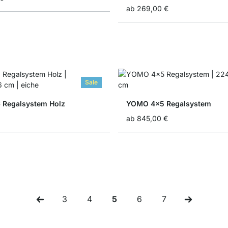
ab
269,00 €
Sale
 Regalsystem Holz
YOMO 4x5 Regalsystem
ab
845,00 €
3
4
5
6
7
Seite
Seite
Sie lesen gerade Seite
Seite
Seite