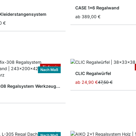
CASE 1x6 Regalwand
 Kleiderstangensystem
ab
389,00 €
0 €
Tiefpreis
Nach Maß
CLIC Regalwürfel
ab
24,90 €
47,50 €
P-SLOT 308 Regalsystem Werkzeugwand
Nach Maß