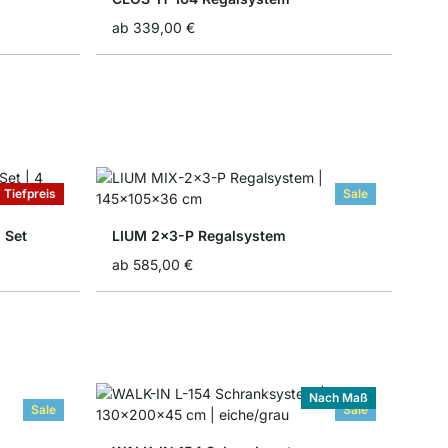
ab
339,00 €
Tiefpreis
Sale
 Set
LIUM 2x3-P Regalsystem
ab
585,00 €
Nach Maß
Sale
Sale