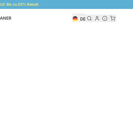
E: Bis zu 20% Rabatt
LANER
DE
Regalplaner