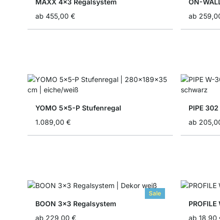
MAXX 4x3 Regalsystem
ON-WALL
ab
455,00 €
ab
259,0
YOMO 5x5-P Stufenregal
PIPE 302
1.089,00 €
ab
205,0
Sale
BOON 3x3 Regalsystem
PROFILE
ab
229,00 €
ab
18,90 