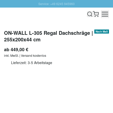
Service: +49 6245 945960
Direkt zum Inhalt
Schnelle Lieferung - Gratis Versand ab 100€
100 Tage Rückgabe
SUNNY SALE: Bis zu 20% Rabatt
ON-WALL L-305 Regal Dachschräge |
Nach Maß
255x200x44 cm
ab
449,00 €
inkl. MwSt. | Versand kostenlos
Lieferzeit: 3-5 Arbeitstage
Individuell anpassen