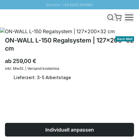
Service: +49 6245 945960
Direkt zum Inhalt
Schnelle Lieferung - Gratis Versand ab 100€
100 Tage Rückgabe
SUNNY SALE: Bis zu 20% Rabatt
ON-WALL L-150 Regalsystem | 127x200x32
Nach Maß
cm
ab
259,00 €
inkl. MwSt. | Versand kostenlos
Lieferzeit: 3-5 Arbeitstage
Individuell anpassen