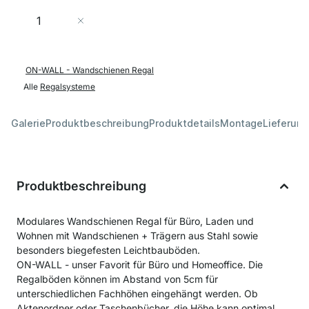
Menge
In den Warenkorb
ON-WALL - Wandschienen Regal
Alle
Regalsysteme
Galerie
Produktbeschreibung
Produktdetails
Montage
Lieferung
Produktbeschreibung
Modulares Wandschienen Regal für Büro, Laden und
Wohnen mit Wandschienen + Trägern aus Stahl sowie
besonders biegefesten Leichtbauböden.
ON-WALL - unser Favorit für Büro und Homeoffice. Die
Regalböden können im Abstand von 5cm für
unterschiedlichen Fachhöhen eingehängt werden. Ob
Aktenordner oder Taschenbücher, die Höhe kann optimal