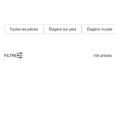
FILTRE
158
articles
BOY Étagère multimedia
LIUM 1x2 Étagère modulable
À partir de
À partir de
41,90 €
209,00 €
BOON 3x2 Étagère cube
YOMO 5x3 Étagère modulable
À partir de
175,00 €
À partir de
689,00 €
Promo