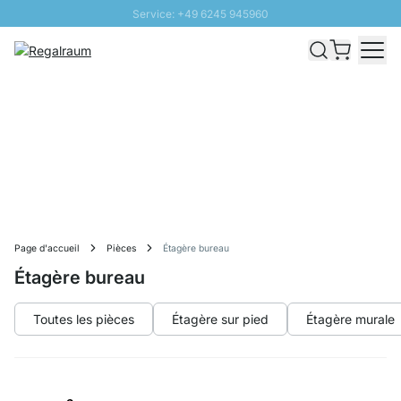
Service: +49 6245 945960
Aller au contenu
Livraison rapide - Livraison gratuite dès 100€
Retour 100 jours
PROMO SOLEIL: Jusqu'à 20% de remise
Page d'accueil
Pièces
Étagère bureau
Étagère bureau
Toutes les pièces
Étagère sur pied
Étagère murale