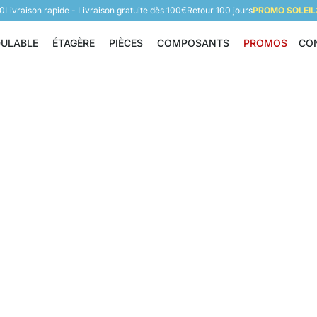
60
Livraison rapide - Livraison gratuite dès 100€
Retour 100 jours
PROMO SOLEIL:
DULABLE
ÉTAGÈRE
PIÈCES
COMPOSANTS
PROMOS
CO
Étagère modulable
Étagère
Pièces
Composants