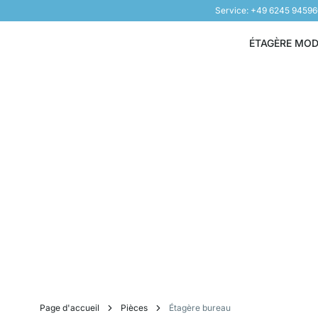
Service: +49 6245 9459
Aller au contenu
ÉTAGÈRE MO
Page d'accueil
Pièces
Étagère bureau