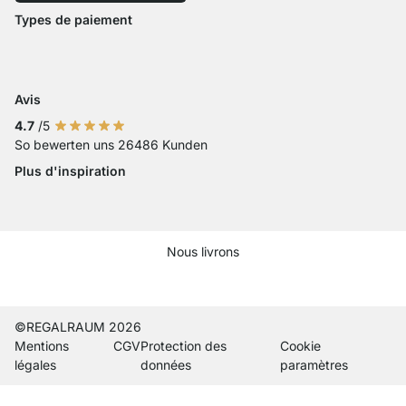
Accessibilité
Types de paiement
Zahlung mit Visa
Paiement avec Mastercard
Paiement par carte bancaire
Paiement avec Paypal
Paiement avec Klarna Sofort
Paiement par virement ba
Avis
4.7
/5
So bewerten uns 26486 Kunden
Plus d'inspiration
Nous livrons
Current country
Changer de pays de livraison
Changer de pays de livraison
Changer de pays de livraison
Changer de pays de livraison
Changer de pays de livraison
Changer de pays de livraiso
Changer de pays de liv
Changer de pays de 
Changer de pays
©REGALRAUM 2026
Mentions
CGV
Protection des
Cookie
légales
données
paramètres