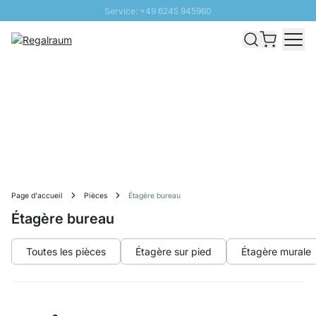
Service: +49 6245 945960
Aller au contenu
Livraison rapide - Livraison gratuite dès 100€
Retour 100 jours
PROMO SOLEIL: Jusqu'à 20% de remise
Page d'accueil
Pièces
Étagère bureau
Étagère bureau
Toutes les pièces
Étagère sur pied
Étagère murale