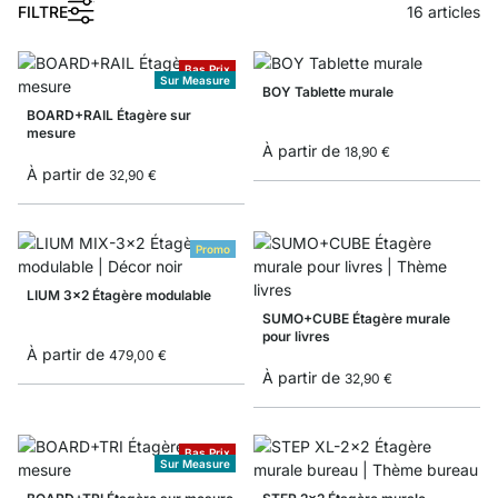
1
FILTRE
16
articles
Bas Prix
Sur Measure
BOY Tablette murale
BOARD+RAIL Étagère sur
mesure
À partir de
18,90 €
À partir de
32,90 €
Promo
LIUM 3x2 Étagère modulable
SUMO+CUBE Étagère murale
pour livres
À partir de
479,00 €
À partir de
32,90 €
Bas Prix
Sur Measure