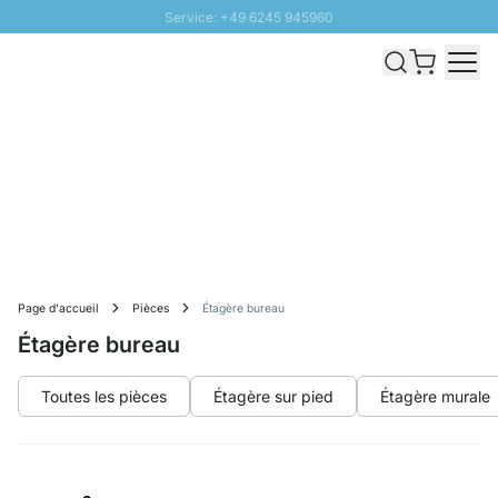
Service: +49 6245 945960
Aller au contenu
Livraison rapide - Livraison gratuite dès 100€
Retour 100 jours
PROMO SOLEIL: Jusqu'à 20% de remise
Page d'accueil
Pièces
Étagère bureau
Étagère bureau
Toutes les pièces
Étagère sur pied
Étagère murale