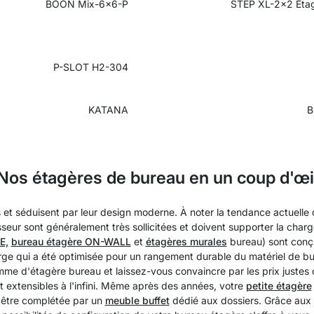
BOON Mix-6x6-P
STEP XL-2x2 Étag
P-SLOT H2-304
KATANA
B
Nos étagères de bureau en un coup d'œi
s et séduisent par leur design moderne. À noter la tendance actuelle
seur sont généralement très sollicitées et doivent supporter la charg
E,
bureau étagère ON-WALL
et
étagères murales
bureau) sont conç
e qui a été optimisée pour un rangement durable du matériel de bur
mme d'étagère bureau et laissez-vous convaincre par les prix justes d
 extensibles à l'infini. Même après des années, votre
petite étagère
t être complétée par un
meuble buffet
dédié aux dossiers. Grâce aux 