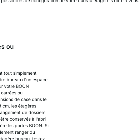
possibilités de configuration de votre bureau étagère s'offre à vous.
és ou
t tout simplement
tre bureau d'un espace
ur votre BOON
 carrées ou
nsions de case dans le
3 cm, les étagères
rangement de dossiers.
tre conservés à l'abri
ière les portes BOON. Si
alement ranger du
étagère bureau, testez