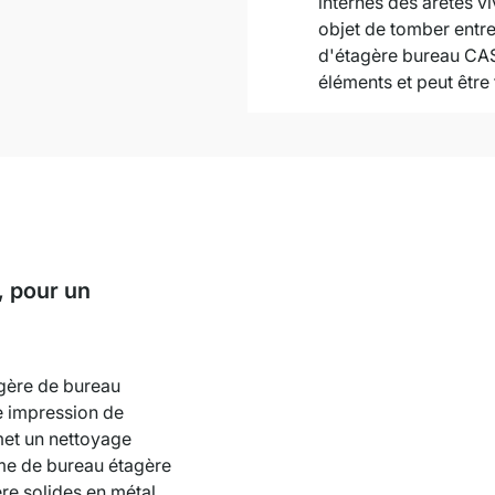
internes des arêtes v
objet de tomber entre
d'étagère bureau CAS
éléments et peut êtr
, pour un
agère de bureau
e impression de
met un nettoyage
ème de bureau étagère
re solides en métal