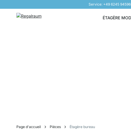
Service: +49 6245 9459
Aller au contenu
ÉTAGÈRE MO
Page d'accueil
Pièces
Étagère bureau