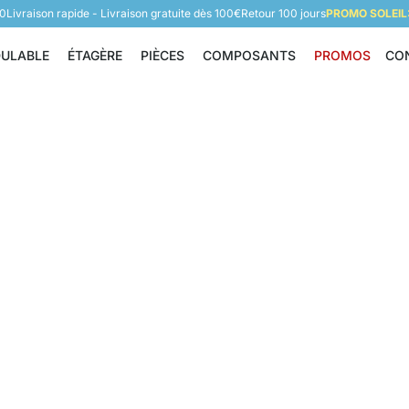
60
Livraison rapide - Livraison gratuite dès 100€
Retour 100 jours
PROMO SOLEIL:
DULABLE
ÉTAGÈRE
PIÈCES
COMPOSANTS
PROMOS
CO
Étagère modulable
Étagère
Pièces
Composants