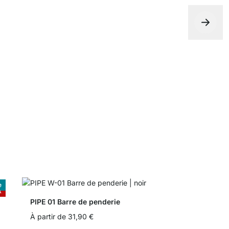
CLOS-IT Éc
0,00 €
e
x
PIPE 01 Barre de penderie
À partir de
31,90 €