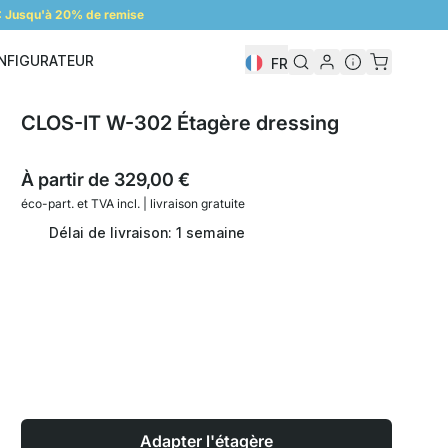
 Jusqu'à 20% de remise
NFIGURATEUR
FR
Configurateur
CLOS-IT W-302 Étagère dressing
À partir de
329,00 €
éco-part. et
TVA incl. | livraison gratuite
Délai de livraison: 1 semaine
Adapter l'étagère