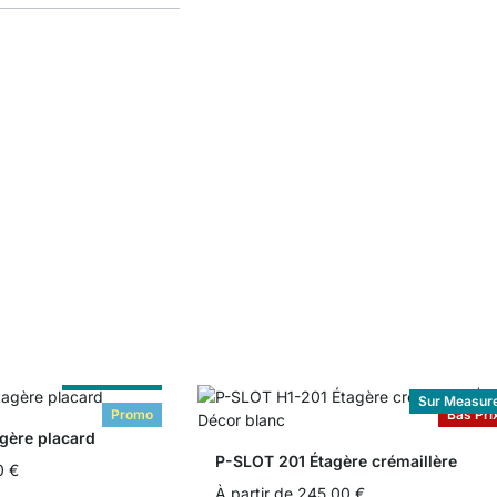
Sur Measure
Sur Measur
Promo
Bas Pri
gère placard
P-SLOT 201 Étagère crémaillère
0 €
À partir de
245,00 €