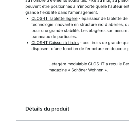
au nombre d’éléments souhaités. Fixé au mur, au plafo
peuvent être positionnés à n'importe quelle hauteur en
grande flexibilité dans l’aménagement.
CLOS-IT Tablette légère
- épaisseur de tablette de 
technologie innovante en structure nid d'abeilles, q
pour une grande stabilité. Les étagères sur mesure 
panneaux de particules.
CLOS-IT Caisson à tiroirs
- ces tiroirs de grande qua
disposent d'une fonction de fermeture en douceur pa
L'étagère modulable CLOS-IT a reçu le Bes
magazine « Schöner Wohnen ».
Détails du produit