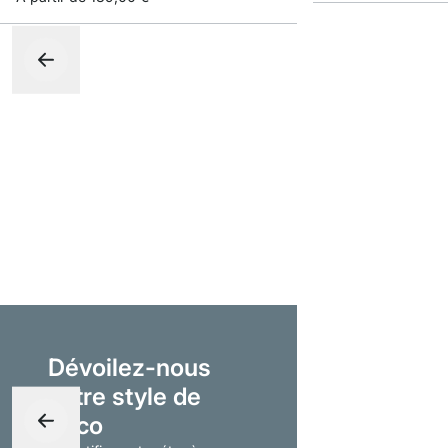
Dévoilez-nous
votre style de
déco