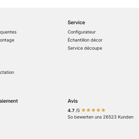
dès 100€ (valeur commande)
Service
équentes
Configurateur
montage
Échantillon décor
Service découpe
actation
aiement
Avis
Visa
ment avec Mastercard
Paiement par carte bancaire
Paiement avec Paypal
Paiement avec Klarna Sofort
4.7
/5
So bewerten uns 26523 Kunden
 virement bancaire