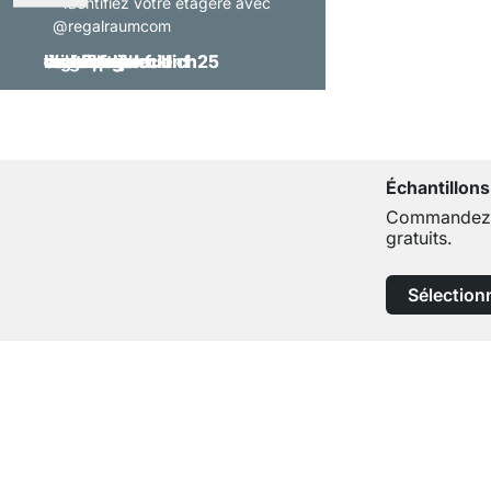
- identifiez votre étagère avec
@regalraumcom
Échantillons
Commandez j
gratuits.
Sélection
Service clientèle compétent