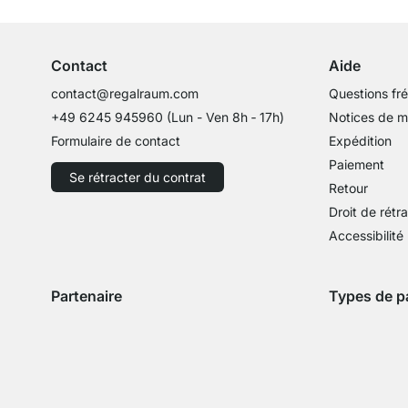
Conseils d'experts
Contact
Aide
contact@regalraum.com
Questions fr
+49 6245 945960
(Lun - Ven 8h ‑ 17h)
Notices de 
Formulaire de contact
Expédition
Paiement
Se rétracter du contrat
Retour
Droit de rétr
Accessibilité
Partenaire
Types de p
Expédition avec GLS
Expédition avec Schenker
Zahlung mit 
Paie
Paiement par