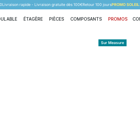
60
Livraison rapide - Livraison gratuite dès 100€
Retour 100 jours
PROMO SOLEIL:
DULABLE
ÉTAGÈRE
PIÈCES
COMPOSANTS
PROMOS
CO
Étagère modulable
Étagère
Pièces
Composants
Sur Measure