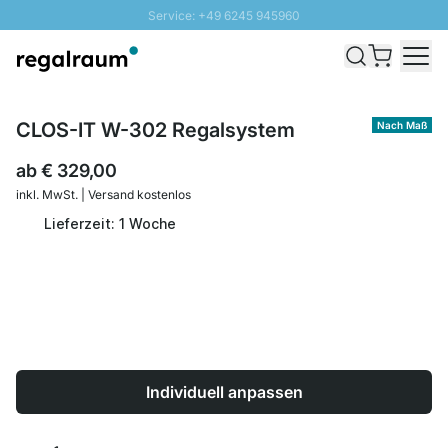
Service: +49 6245 945960
Direkt zum Inhalt
Schnelle Lieferung - Gratis Versand ab 100€
100 Tage Rückgabe
SUNNY SALE: Bis zu 20% Rabatt
CLOS-IT W-302 Regalsystem
Nach Maß
ab
€ 329,00
inkl. MwSt. | Versand kostenlos
Lieferzeit: 1 Woche
Individuell anpassen
Menge