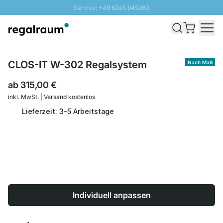
Service: +49 6245 945960
Direkt zum Inhalt
Schnelle Lieferung - Gratis Versand ab 100€
100 Tage Rückgabe
SUNNY SALE: Bis zu 20% Rabatt
CLOS-IT W-302 Regalsystem
Nach Maß
ab
315,00 €
inkl. MwSt. | Versand kostenlos
Lieferzeit: 3-5 Arbeitstage
Individuell anpassen
Menge