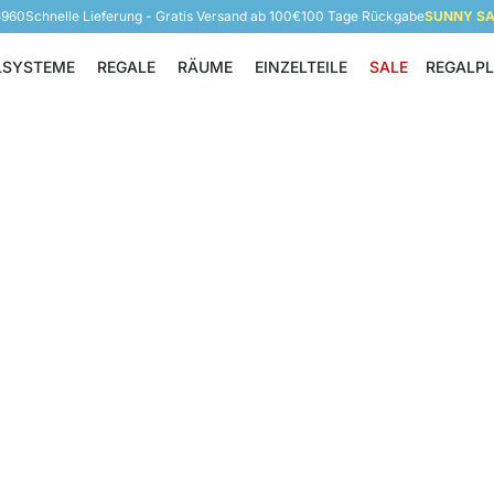
5960
Schnelle Lieferung - Gratis Versand ab 100€
100 Tage Rückgabe
SUNNY SAL
LSYSTEME
REGALE
RÄUME
EINZELTEILE
SALE
REGALP
Regalsysteme
Regale
Räume
Einzelteile