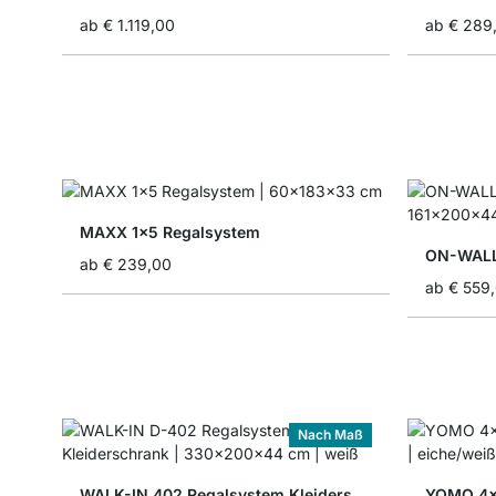
ab
€ 1.119,00
ab
€ 289
MAXX 1x5 Regalsystem
ON-WALL
ab
€ 239,00
ab
€ 559
Nach Maß
WALK-IN 402 Regalsystem Kleiderschrank
YOMO 4x