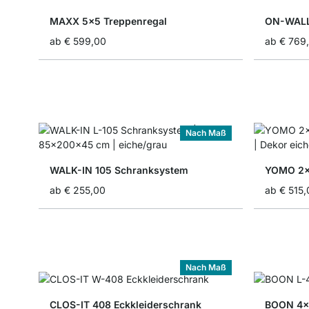
MAXX 5x5 Treppenregal
ON-WALL
ab
€ 599,00
ab
€ 769
Nach Maß
WALK-IN 105 Schranksystem
YOMO 2x
ab
€ 255,00
ab
€ 515,
Nach Maß
CLOS-IT 408 Eckkleiderschrank
BOON 4x4