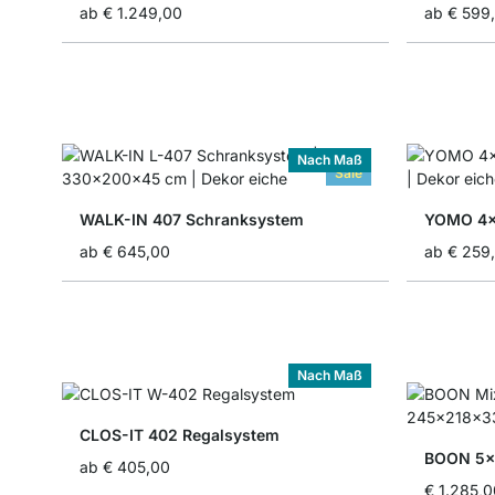
ab
€ 1.249,00
ab
€ 599
Nach Maß
Sale
WALK-IN 407 Schranksystem
YOMO 4x
ab
€ 645,00
ab
€ 259
Nach Maß
CLOS-IT 402 Regalsystem
BOON 5x6
ab
€ 405,00
€ 1.285,0