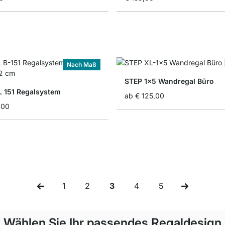
Nach Maß
STEP 1x5 Wandregal Büro
 151 Regalsystem
ab
€ 125,00
,00
1
2
3
4
5
Seite
Seite
Sie lesen gerade Seite
Seite
Seite
Wählen Sie Ihr passendes Regaldesign