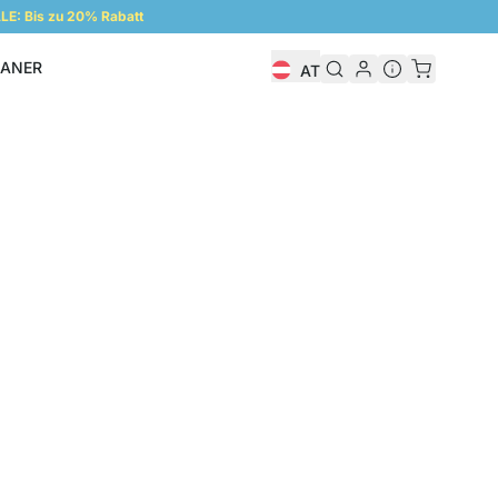
E: Bis zu 20% Rabatt
LANER
AT
Regalplaner