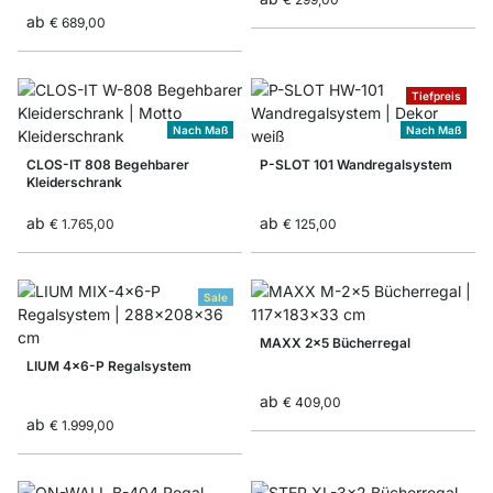
ab
€ 689,00
Tiefpreis
Nach Maß
Nach Maß
CLOS-IT 808 Begehbarer
P-SLOT 101 Wandregalsystem
Kleiderschrank
ab
ab
€ 1.765,00
€ 125,00
Sale
MAXX 2x5 Bücherregal
LIUM 4x6-P Regalsystem
ab
€ 409,00
ab
€ 1.999,00