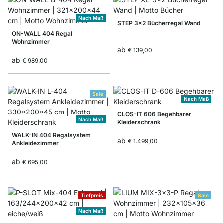
Nach Maß
STEP 3x2 Bücherregal Wand
ON-WALL 404 Regal
Wohnzimmer
ab
€ 139,00
ab
€ 989,00
Sale
Nach Maß
CLOS-IT 606 Begehbarer
Nach Maß
Kleiderschrank
WALK-IN 404 Regalsystem
ab
€ 1.499,00
Ankleidezimmer
ab
€ 695,00
Tiefpreis
Sale
Nach Maß