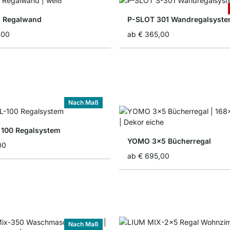
5 Regalwand
P-SLOT 301 Wandregalsyst
,00
ab
€ 365,00
Nach Maß
100 Regalsystem
YOMO 3x5 Bücherregal
00
ab
€ 695,00
Nach Maß