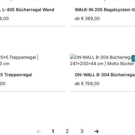
 L-405 Bücherregal Wand
WALK-IN 205 Regalsystem G
99,00
ab
€ 369,00
5 Treppenregal
ON-WALL B-304 Bücherrega
,00
ab
€ 769,00
1
2
3
Sie lesen gerade Seite
Seite
Seite