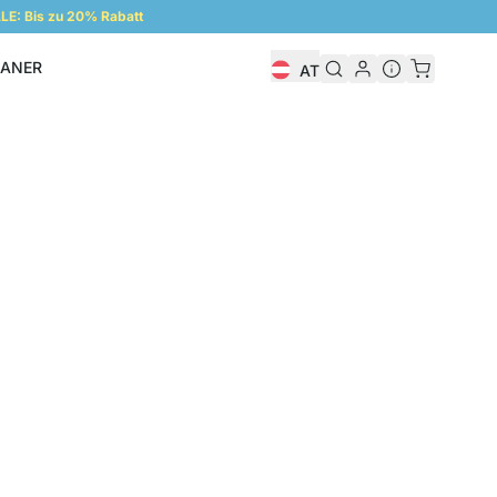
E: Bis zu 20% Rabatt
LANER
AT
Regalplaner