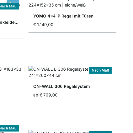
Sale
Nach Maß
YOMO 4x4-P Regal mit Türen
WALK-IN 404 Regalsystem Ankleidezimmer
€ 1.149,00
Nach Maß
ON-WALL 306 Regalsystem
ab
€ 769,00
Nach Maß