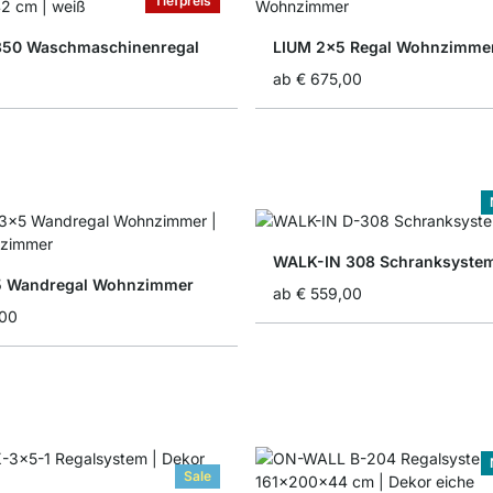
Tiefpreis
350 Waschmaschinenregal
LIUM 2x5 Regal Wohnzimme
ab
€ 675,00
WALK-IN 308 Schranksystem
5 Wandregal Wohnzimmer
ab
€ 559,00
,00
Sale