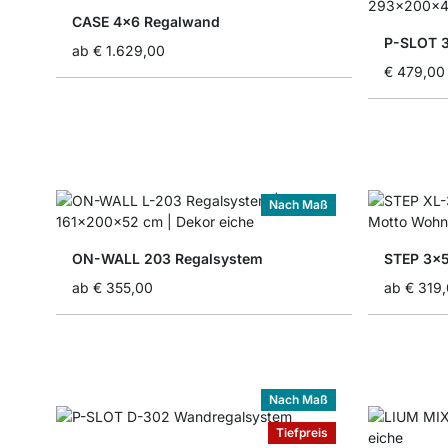
CASE 4x6 Regalwand
P-SLOT 
ab
€ 1.629,00
€ 479,00
Nach Maß
ON-WALL 203 Regalsystem
STEP 3x
ab
€ 355,00
ab
€ 319
Nach Maß
Tiefpreis