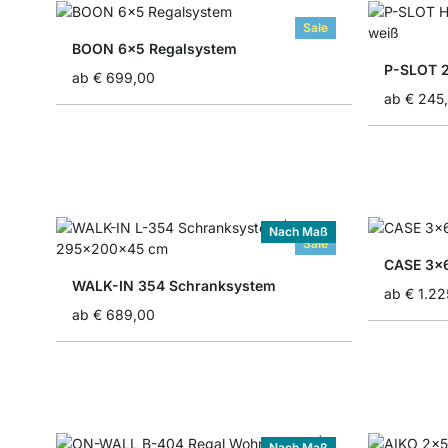
Sale
BOON 6x5 Regalsystem
P-SLOT 
ab
€ 699,00
ab
€ 245
Nach Maß
Sale
CASE 3x6
WALK-IN 354 Schranksystem
ab
€ 1.22
ab
€ 689,00
Nach Maß