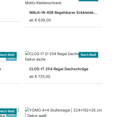
WALK-IN 408 Begehbarer Eckkleiderschrank
ab
€ 639,00
Nach Maß
Nach Maß
Sale
m
CLOS-IT 254 Regal Dachschräge
ab
€ 725,00
Nach Maß
Sale