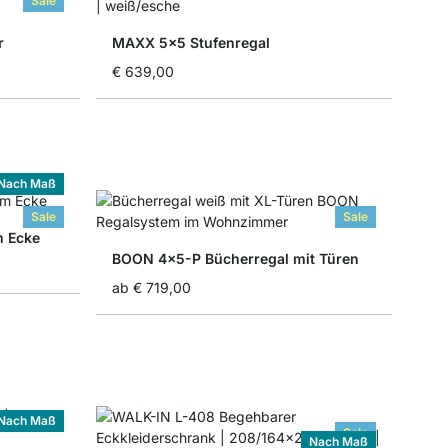
Sale
r
MAXX 5x5 Stufenregal
€ 639,00
Nach Maß
Sale
Sale
 Ecke
BOON 4x5-P Bücherregal mit Türen
ab
€ 719,00
Nach Maß
Sale
Nach Maß