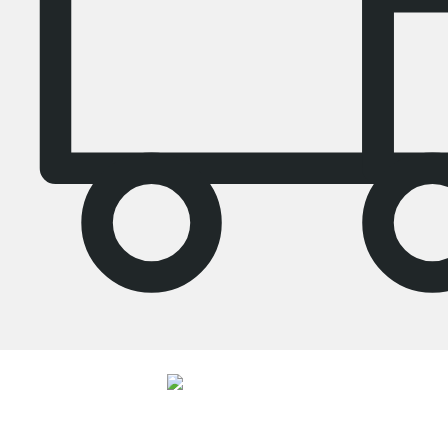
4.8
Unsere Produkte in der Kategorie Regalsysteme wurden von
33906
Kunden durchschnittlich mit
4.8
von
5
Sternen bewertet.
Zu den
Bewertungen