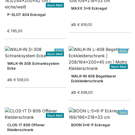
Nach Maß
MAXX 3x6 Eckregal
P-SLOT 404 Eckregal
ab
€ 819,00
€ 785,00
Sale
Sale
Nach Maß
WALK-IN 308 Schranksystem
Nach Maß
Ecke
WALK-IN 408 Begehbarer
ab
€ 559,00
Eckkleiderschrank
ab
€ 639,00
Sale
Nach Maß
CLOS-IT 806 Offener
BOON 5x6-P Eckregal
Kleiderschrank