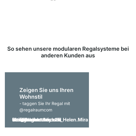
Unsere Produkte in der Kategorie Regalsysteme wurden von
33943
Kunden durchschnittlich mit
4.8
von
5
Sternen bewertet.
Zu den
Bewertungen
So sehen unsere modularen Regalsysteme bei
anderen Kunden aus
Zeigen Sie uns Ihren
Wohnstil
- taggen Sie Ihr Regal mit
@regalraumcom