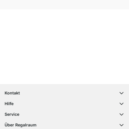
Top Kundenservice
Kostenloser Versand
100 Tage Rückgaberecht
Kontakt
contact@regalraum.com
Hilfe
+49 6245 945960
(Mo.‑Fr. 8 ‑ 17 Uhr)
Häufige Fragen
Service
Kontaktformular
Montageanleitungen
Regalplaner
Über Regalraum
Versandinformationen