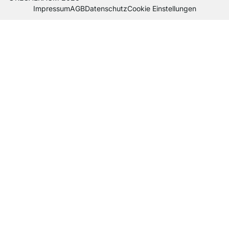
Impres­sum
AGB
Daten­schutz
Cookie Einstel­lungen