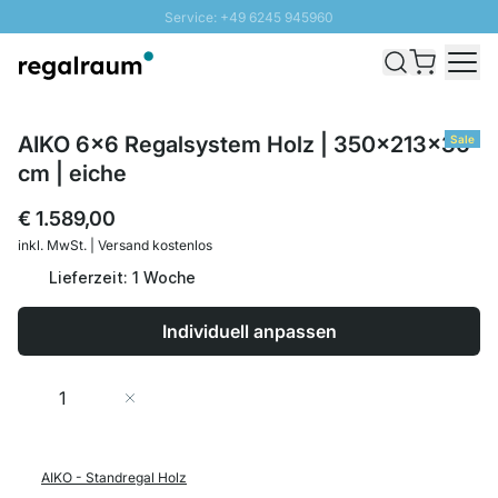
Service: +49 6245 945960
Direkt zum Inhalt
Schnelle Lieferung - Gratis Versand ab 100€
100 Tage Rückgabe
SUNNY SALE: Bis zu 20% Rabatt
AIKO 6x6 Regalsystem Holz | 350x213x36
Sale
cm | eiche
€ 1.589,00
inkl. MwSt. | Versand kostenlos
Lieferzeit: 1 Woche
Individuell anpassen
Menge
In den Warenkorb
AIKO - Standregal Holz