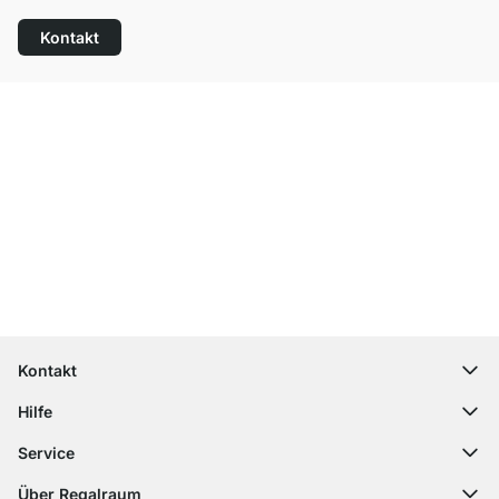
Kontakt
Top Kundenservice
Kostenloser Versand
100 Tage Rückgaberecht
Kontakt
contact@regalraum.com
Hilfe
+49 6245 945960
(Mo.‑Fr. 8 ‑ 17 Uhr)
Häufige Fragen
Service
Kontaktformular
Montageanleitungen
Regalplaner
Über Regalraum