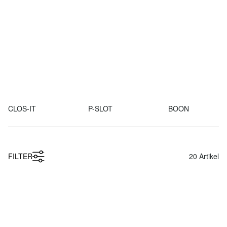
CLOS-IT
P-SLOT
BOON
1
FILTER
20
Artikel
PIPE 255 Kleiderstangensystem
PIPE 01 Kleiderstange Wand
ab
ab
€ 299,00
€ 31,90