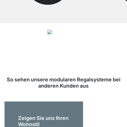
4.8
Unsere Produkte in der Kategorie Regalsysteme wurden von
33906
Kunden durchschnittlich mit
4.8
von
5
Sternen bewertet.
Zu den
Bewertungen
So sehen unsere modularen Regalsysteme bei
anderen Kunden aus
Zeigen Sie uns Ihren
Wohnstil