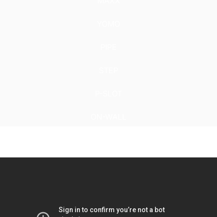
MAXX
YOMO
PIPE
STEP
P-SLOT
ON-WALL