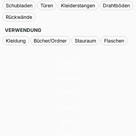
Schubladen
Türen
Kleiderstangen
Drahtböden
Rückwände
VERWENDUNG
Kleidung
Bücher/Ordner
Stauraum
Flaschen
CLOS-IT
WALK-IN
AIKO
LIUM
BOON