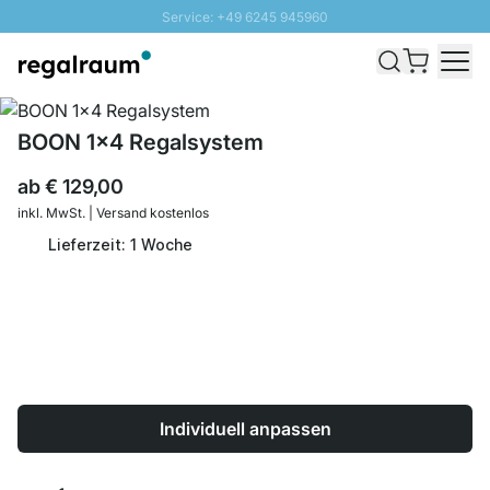
Service: +49 6245 945960
Direkt zum Inhalt
Schnelle Lieferung - Gratis Versand ab 100€
100 Tage Rückgabe
SUNNY SALE: Bis zu 20% Rabatt
BOON 1x4 Regalsystem
ab
€ 129,00
inkl. MwSt. | Versand kostenlos
Lieferzeit: 1 Woche
Individuell anpassen
Menge