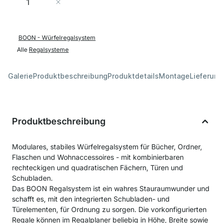
In den Warenkorb
BOON - Würfelregalsystem
Alle
Regalsysteme
Galerie
Produktbeschreibung
Produktdetails
Montage
Lieferung
Produktbeschreibung
Modulares, stabiles Würfelregalsystem für Bücher, Ordner,
Flaschen und Wohnaccessoires - mit kombinierbaren
rechteckigen und quadratischen Fächern, Türen und
Schubladen.
Das BOON Regalsystem ist ein wahres Stauraumwunder und
schafft es, mit den integrierten Schubladen- und
Türelementen, für Ordnung zu sorgen. Die vorkonfigurierten
Regale können im Regalplaner beliebig in Höhe, Breite sowie