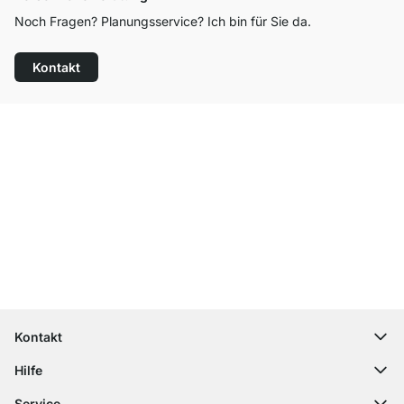
Noch Fragen? Planungsservice? Ich bin für Sie da.
Kontakt
Top Kundenservice
Kostenloser Versand
100 Tage Rückgaberecht
Kontakt
contact@regalraum.com
Hilfe
+49 6245 945960
(Mo.‑Fr. 8 ‑ 17 Uhr)
Häufige Fragen
Service